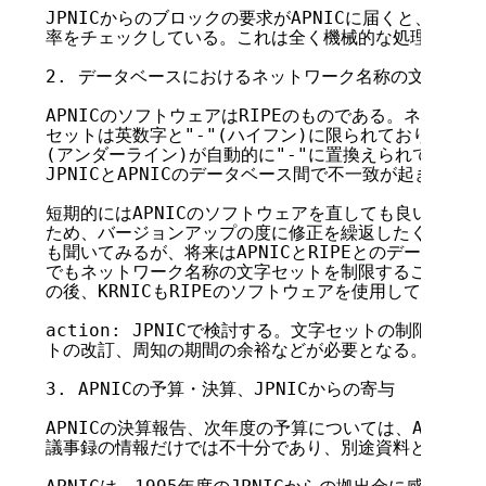
JPNICからのブロックの要求がAPNICに届くと、この
率をチェックしている。これは全く機械的な処理である。
2. データベースにおけるネットワーク名称の文字セット
APNICのソフトウェアはRIPEのものである。ネットワ
セットは英数字と"-"(ハイフン)に限られており、特に注
(アンダーライン)が自動的に"-"に置換えられてしまう
JPNICとAPNICのデータベース間で不一致が起きたこと
短期的にはAPNICのソフトウェアを直しても良いが、か
ため、バージョンアップの度に修正を繰返したくはない。韓
も聞いてみるが、将来はAPNICとRIPEとのデータ交換も
でもネットワーク名称の文字セットを制限することを検討
の後、KRNICもRIPEのソフトウェアを使用していること
action: JPNICで検討する。文字セットの制限を設
トの改訂、周知の期間の余裕などが必要となる。

3. APNICの予算・決算、JPNICからの寄与

APNICの決算報告、次年度の予算については、APNIC Me
議事録の情報だけでは不十分であり、別途資料として準備