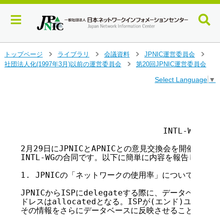
メ
トップページ
ライブラリ
会議資料
JPNIC運営委員会
>
>
>
>
イ
社団法人化(1997年3月)以前の運営委員会
第20回JPNIC運営委員会
>
ン
Select Language
▼
コ
ン
テ
                                         
                                        
ン
ツ
                             INTL-WG報告

へ
ジ
2月29日にJPNICとAPNICとの意見交換会を開催しました。
ャ
INTL-WGの合同です。以下に簡単に内容を報告します。

ン
プ
1. JPNICの「ネットワークの使用率」について

す
る
JPNICからISPにdelegateする際に、データベース
ドレスはallocatedとなる。ISPが(エンド)ユーザに割
その情報をさらにデータベースに反映させることが必要。