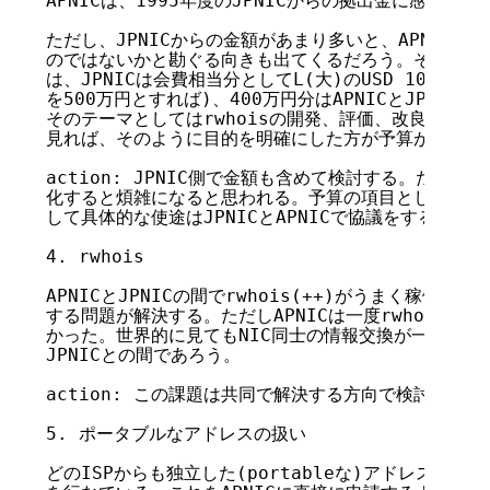
APNICは、1995年度のJPNICからの拠出金に感謝してい
ただし、JPNICからの金額があまり多いと、APNICがJP
のではないかと勘ぐる向きも出てくるだろう。そこでAPN
は、JPNICは会費相当分としてL(大)のUSD 10,00
を500万円とすれば)、400万円分はAPNICとJPNIC
そのテーマとしてはrwhoisの開発、評価、改良などが考え
見れば、そのように目的を明確にした方が予算が有効に使
action: JPNIC側で金額も含めて検討する。ただしJ
化すると煩雑になると思われる。予算の項目としては拠出
して具体的な使途はJPNICとAPNICで協議をすることに
4. rwhois

APNICとJPNICの間でrwhois(++)がうまく稼働す
する問題が解決する。ただしAPNICは一度rwhoisに切
かった。世界的に見てもNIC同士の情報交換が一番必要なの
JPNICとの間であろう。

action: この課題は共同で解決する方向で検討したい。
5. ポータブルなアドレスの扱い

どのISPからも独立した(portableな)アドレスについ