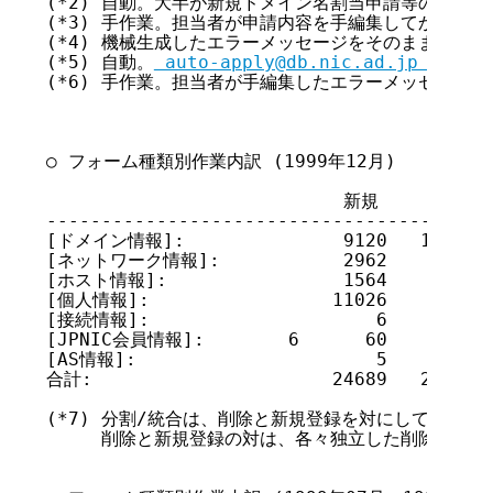
(*2) 自動。大半が新規ドメイン名割当申請等の処理に
(*3) 手作業。担当者が申請内容を手編集してから登録
(*4) 機械生成したエラーメッセージをそのまま返した
(*5) 自動。
 auto-apply@db.nic.ad.jp 
 宛の申請でエラーとなったもの。
(*6) 手作業。担当者が手編集したエラーメッセージを返したもの。



○ フォーム種類別作業内訳 (1999年12月)

			   新規	   更新	   削除	   合計	  分割/統合(*7)
------------------------------------------------------------------------
[ドメイン情報]:		   9120	  14435	    391	  23946		    ---
[ネットワーク情報]:	   2962	   1454	    776	   5192		   (18)
[ホスト情報]:		   1564	    865	      0	   2429		    ---
[個人情報]:		  11026	   1301	      0	  12327		    ---
[接続情報]:		      6	   1913	      0	   1919		    ---
[JPNIC会員情報]:	      6	     60	      0	     66		    ---
[AS情報]:		      5	      1	      0	      6		    ---
合計:			  24689	  20029	   1167	  45885		   (18)

(*7) 分割/統合は、削除と新規登録を対にして行った作業の回数を表す。この
     削除と新規登録の対は、各々独立した削除/新規として集計した。


○ フォーム種類別作業内訳 (1999年07月～1999年12月)

			1999/07	1999/08	1999/09	1999/10	1999/11	1999/12
------------------------------------------------------------------------
処理フォーム件数合計:	  33281	  38195	  34946	  38070	  39178	  45885
[処理種類別内訳]
    新規:		  17862	  21086	  18473	  20259	  22075	  24689
    更新:		  14334	  16041	  15311	  16497	  15899	  20029
    削除:		   1085	   1068	   1162	   1314	   1204	   1167
    分割/統合(*7):	    (8)	   (15)	   (11)	   (13)	   (11)	   (18)

[フォーム種類別内訳]
    [ドメイン情報]:	  15493	  17615	  16284	  18847	  19224	  23946
    [ネットワーク情報]:	   4940	   5752	   5310	   5024	   4833	   5192
    [ホスト情報]:	   2324	   2493	   2303	   2334	   2214	   2429
    [個人情報]:		   8726	  10386	   9151	   9905	  10870	  12327
    [接続情報]:		   1655	   1723	   1688	   1823	   1968	   1919
    [JPNIC会員情報]:	    114	    135	    199	    133	     66	     66
    [AS情報]:		     29	     91	     11	      4	      3	      6
■ 全登録件数 (2000年01月01日現在)

[ドメイン情報]		124,573 (*45,727)
[ネットワーク情報]	 69,477
[ホスト情報]		 46,442
[個人情報]		174,854
[接続情報]		    309 (*2)
[JPNIC会員情報]		    309 (*1)
[AS情報]		    197

  (*) 括弧内の数字は、データ管理の都合上登録しているデータの件数。
      予約 ED ドメイン名などが該当する。


■ 全登録件数の月別推移 (2000年01月01日現在)

○ [ドメイン情報]
           |----+----+----+----+----+----+----+----+----+----+       (*含む全数)
1999/01/01 |OOOOOOOOOOOOOOO    |    :    |    :    |    :    |  58,610 ( 59,952)
1999/02/01 |OOOOOOOOOOOOOOO***********   |    :    |    :    |  61,596 (104,940)
1999/03/01 |OOOOOOOOOOOOOOOO************ |    :    |    :    |  64,678 (111,182)
1999/04/01 |OOOOOOOOOOOOOOOOO************|    :    |    :    |  68,785 (115,297)
1999/05/01 |OOOOOOOOOOOOOOOOOO************    :    |    :    |