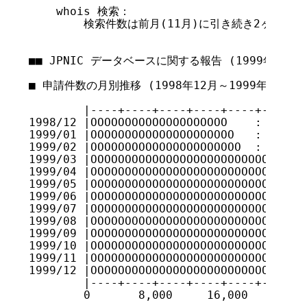
    whois 検索：

        検索件数は前月(11月)に引き続き2ヶ月連
■■ JPNIC データベースに関する報告 (1999年12月)

■ 申請件数の月別推移 (1998年12月～1999年12月)

        |----+----+----+----+----+----+--
1998/12 |OOOOOOOOOOOOOOOOOOOO    :    |  
1999/01 |OOOOOOOOOOOOOOOOOOOOO   :    |  
1999/02 |OOOOOOOOOOOOOOOOOOOOOO  :    |  
1999/03 |OOOOOOOOOOOOOOOOOOOOOOOOOOOOOOO 
1999/04 |OOOOOOOOOOOOOOOOOOOOOOOOOOOOOO  
1999/05 |OOOOOOOOOOOOOOOOOOOOOOOOOOOO |  
1999/06 |OOOOOOOOOOOOOOOOOOOOOOOOOOOOOOOO
1999/07 |OOOOOOOOOOOOOOOOOOOOOOOOOOOOOOOO
1999/08 |OOOOOOOOOOOOOOOOOOOOOOOOOOOOOOOO
1999/09 |OOOOOOOOOOOOOOOOOOOOOOOOOOOOOOOO
1999/10 |OOOOOOOOOOOOOOOOOOOOOOOOOOOOOOOO
1999/11 |OOOOOOOOOOOOOOOOOOOOOOOOOOOOOOOO
1999/12 |OOOOOOOOOOOOOOOOOOOOOOOOOOOOOOOO
        |----+----+----+----+----+----+--
        0       8,000     16,000    24,00