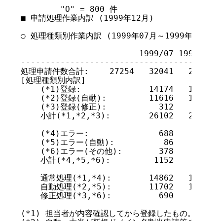
	"O" = 800 件

■ 申請処理作業内訳 (1999年12月)

○ 処理種類別作業内訳 (1999年07月～1999年12月)

			1999/07	1999/08	1999/09	1999/10	1999/11	1999/12

-----------------------------------------
処理申請件数合計:	  27254	  32041	  29094	  31388	  32688	  38354

[処理種類別内訳]

    (*1)登録:		  14174	  18073	  15256	  17208	  18184	  21065

    (*2)登録(自動):	  11616	  11482	  11638	  12534	  12851	  15831

    (*3)登録(修正):	    312	    350	    345	    360	    302	    351

    小計(*1,*2,*3):	  26102	  29905	  27239	  30102	  31337	  37247

    (*4)エラー:		    688	   1647	   1351	    832	    806	    639

    (*5)エラー(自動):	     86	     61	     82	     43	    121	     87

    (*6)エラー(その他):	    378	    428	    422	    411	    424	    381

    小計(*4,*5,*6):	   1152	   2136	   1855	   1286	   1351	   1107

    通常処理(*1,*4):	  14862	  19720	  16607	  18040	  18990	  21704

    自動処理(*2,*5):	  11702	  11543	  11720	  12577	  12972	  15918

    修正処理(*3,*6):	    690	    778	    767	    771	    726	    732

(*1) 担当者が内容確認してから登録したもの。
