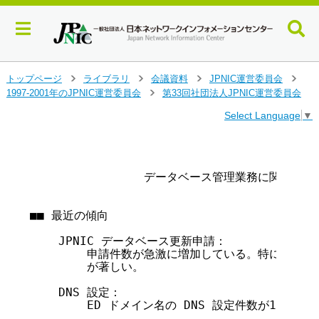
メ
トップページ
ライブラリ
会議資料
JPNIC運営委員会
>
>
>
>
イ
1997-2001年のJPNIC運営委員会
第33回社団法人JPNIC運営委員会
>
ン
Select Language
▼
コ
ン
テ
                                       
                                        
ン
                データベース管理業務に関する報告
ツ
へ
ジ
■■ 最近の傾向

ャ
ン
    JPNIC データベース更新申請：

プ
        申請件数が急激に増加している。特にドメイ
す
	が著しい。

る
    DNS 設定：

        ED ドメイン名の DNS 設定件数が1000件