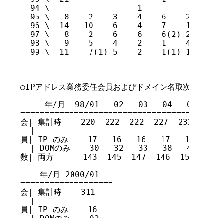
  94 \                  1		    4    3    2    2    2(1)  14(1)      37

  95 \   8    2    3    4    6    2   19 
  96 \  14   10    6    4    7    1   10(
  97 \   8    2	   6	6    6(2) 2(3)13    5	 4    3(4) 2(2) 2(3)  59(14)    219

  98 \   9    5	   4	2    1	  4    9    4	3(1)  1    3    3(6)  48(7)     260

  99 \  11    7(1) 5	2    1(1) 1(2)12    8	6(1)		      53(5)	308	

○IPアドレス業務委任会員およびドメイン名取次業務委託会員
     年/月  98/01   02   03   04   05   06
========================================
会| 集計時    220  222  222  227  232  236  
  |-------------------------------------
員| IP のみ    17   16   16   17   15   15 
  | DOMのみ    30   32   33   38   45   43
数| 両方      143  145  147  146  150  154 
    年/月 2000/01 

===================

会| 集計時    311  

  |----------------

員| IP のみ    16  
