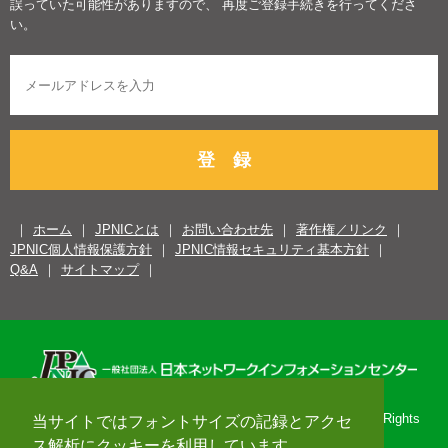
誤っていた可能性がありますので、 再度ご登録手続きを行ってくださ
い。
登 録
ホーム
JPNICとは
お問い合わせ先
著作権／リンク
JPNIC個人情報保護方針
JPNIC情報セキュリティ基本方針
Q&A
サイトマップ
Copyright© 1996-2026 Japan Network Information Center. All Rights
当サイトではフォントサイズの記録とアクセ
Reserved.
ス解析にクッキーを利用しています。