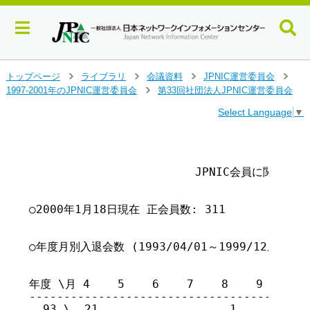
メ
トップページ
ライブラリ
会議資料
JPNIC運営委員会
>
>
>
>
イ
1997-2001年のJPNIC運営委員会
第33回社団法人JPNIC運営委員会
>
ン
Select Language
▼
コ
ン
テ
                                       
                                        
ン
                	JPNIC会員に関する報告

ツ
へ
ジ
○2000年1月18日現在 正会員数: 311

ャ
ン
プ
○年度月別入退会数 (1993/04/01～1999/12/31) 

す
							(括弧内は
る
年度 \月 4    5    6    7    8    9   10 
-----------------------------------------
  93 \  21		     1	            2			      24         24
