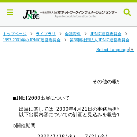
メ
トップページ
ライブラリ
会議資料
JPNIC運営委員会
>
>
>
>
イ
1997-2001年のJPNIC運営委員会
第36回社団法人JPNIC運営委員会
>
ン
Select Language
▼
コ
ン
テ
                                      
                                        
ン
ツ
                          その他の報告

へ
ジ
ャ
■INET2000出展について

ン
プ
  出展に関しては 2000年4月21日の事務局担当理事会
す
  以下出展内容についての計画と見込みを報告する。

る
○開催期間

	2000/7/18(火) - 7/21(金)    4日間
