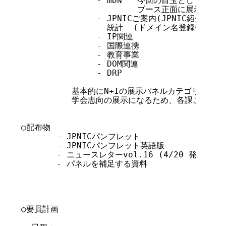
               - mDN   今回の目玉として
                       ブース正面に展示予定。

               - JPNICご案内(JPNIC紹介)

               - 統計  (ドメイン名登録件数の推移
               - IP関連

               - 国際連携

               - 教育事業

               - DOM関連

               - DRP

          基本的にN+Iの展示パネルカテゴリーを
          学会志向の展示になるため、各課ごとで
○配布物

       - JPNICパンフレット                1
       - JPNICパンフレット英語版          1,0
       - ニュースレターvol.16 (4/20 発行) 1,5
       - パネルを補足する資料            各 3
○要員計画
