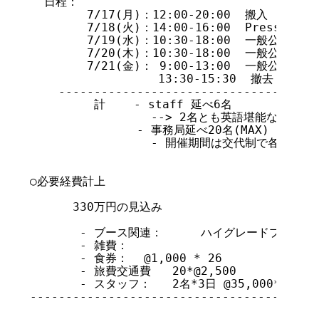
  日程：

	7/17(月)：12:00-20:00  搬入		3名＋システム関係1名

  	7/18(火)：14:00-16:00  Press/VIP Tour	3名

        7/19(水)：10:30-18:00  一般公開  	staff2名＋事務局4-5名

        7/20(木)：10:30-18:00  一般公開 	staff2名＋事務局4-5名

        7/21(金)： 9:00-13:00  一般公開		staff2名＋事務局2-3名

	          13:30-15:30  撤去		＋システム関係1名

    -------------------------------------
         計    - staff 延べ6名 

                 --> 2名とも英語堪能な人材を
               - 事務局延べ20名(MAX)

                 - 開催期間は交代制で各課よ
○必要経費計上

      330万円の見込み

       - ブース関連：	ハイグレードプラン     813,000円

       - 雑費：				       150,000円

       - 食券：	@1,000 * 26		       260,000円 

       - 旅費交通費   20*@2,500		        50,000円 	 	

       - スタッフ：   2名*3日 @35,000*2名*3日
-----------------------------------------
                                     計 