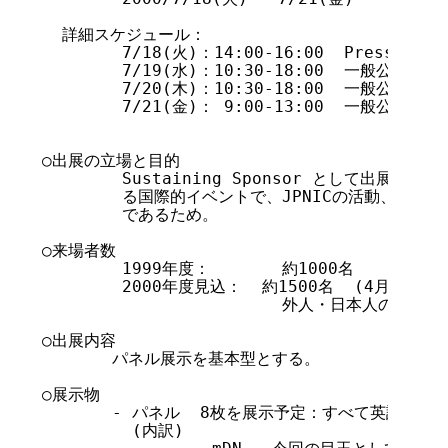
  詳細スケジュール：

  	7/18(火)：14:00-16:00  Press/VIP Tour------	

        7/19(水)：10:30-18:00  一般公開 
        7/20(木)：10:30-18:00  一般公開   
        7/21(金)： 9:00-13:00  一般公開	-----------

○出展の立場と目的

	Sustaining Sponsor として出展。海外からも多くの参加者が見込め

        る国際的イベントで、JPNICの活動、存在
        であるため。        

○来場者数

	1999年度：	約1000名

        2000年度見込：  約1500名  (4月11日現
	                外人・日本人の比率  50%

○出展内容

       パネル展示を基本型とする。

○展示物

       - パネル  8枚を展示予定：すべて英語パネル
         (内訳)
