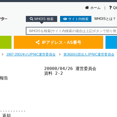
ホーム
Q
WHOISとは？
WHOIS 検索
サイト内検索
IPアドレス・AS番号
1997-2001年のJPNIC運営委員会
第36回社団法人JPNIC運営委員会
>
>
                  20000/04/26 運営委員会

                 資料 2-2

報告

----------

 返却 
