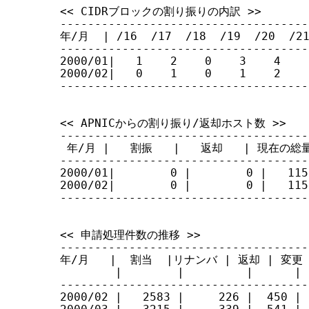
<< CIDRブロックの割り振りの内訳 >>

------------------------------------
年/月  | /16  /17  /18  /19  /20  /21
------------------------------------
2000/01|   1    2    0    3    4    
2000/02|   0    1    0    1    2    
------------------------------------
<< APNICからの割り振り/返却ホスト数 >>

------------------------------------
 年/月 |   割振   |   返却   | 現在の総量
------------------------------------
2000/01|        0 |        0 |   1153
2000/02|        0 |        0 |   1153
------------------------------------
<< 申請処理件数の推移 >>

------------------------------------
年/月   |  割当  |リナンバ | 返却 | 変更 | 審
        |        |         |     
------------------------------------
2000/02 |   2583 |     226 |  450 | 