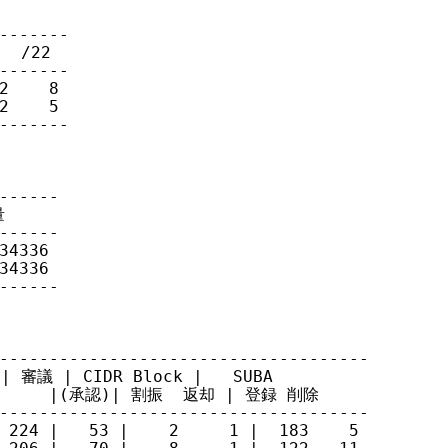
-------

  /22 

-------

2    8 

2    5 

-------

------

 

------

4336

4336

------

-------------------------------------

議 | CIDR Block |   SUBA   

 |      |(承認)| 割振  返却 | 登録 削除

-------------------------------------

 224 |   53 |    2     1 |  183    5
