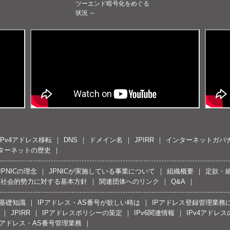
ツーエンド暗号化をめぐる
状況 ～
IPv4アドレス移転
DNS
ドメイン名
JPIRR
インターネットガバ
ターネットの歴史
JPNICの理念
JPNICが実施している事業について
組織概要
定款・
反社会的勢力に対する基本方針
関連団体へのリンク
Q&A
の基礎知識
IPアドレス・AS番号が欲しい時は
IPアドレス登録管理業務
JPIRR
IPアドレスポリシーの策定
IPv6関連情報
IPv4アドレ
Pアドレス・AS番号管理業務