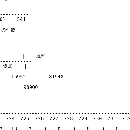
----      

   |      

----------

0) |  541

----------

りの件数 

-----------------------

       |    返却    

-----------            

 返却    |            

-----------------------

    16952 |      81948

-----------------------

        98900

-----------------------



---------------------------------------------
 /24  /25  /26  /27  /28  /29  /30  /31  /32
---------------------------------------------
2   13    2    0    0    0    8    0    0    