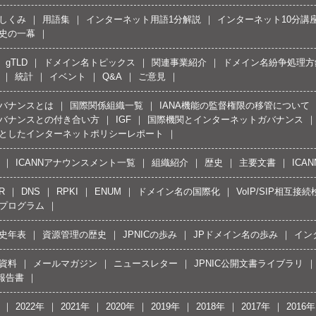
しくみ
用語集
インターネット用語1分解説
インターネット10分講
史の一幕
gTLD
ドメイン名トピックス
関連事業紹介
ドメイン名紛争処理方針
統計
イベント
Q&A
ご意見
バナンスとは
国際関係組織一覧
IANA機能の監督権限の移管について
バナンスとの付き合い方
IGF
国際機関とインターネットガバナンス
としたインターネットポリシーレポート
ICANNアナウンスメント一覧
組織紹介
歴史
主要文書
ICA
R
DNS
RPKI
ENUM
ドメイン名の国際化
VoIP/SIP相互
プログラム
史年表
資源管理の歴史
JPNICの歩み
JPドメイン名の歩み
イン
資料
メールマガジン
ニュースレター
JPNIC公開文書ライブラリ
報告書
2022年
2021年
2020年
2019年
2018年
2017年
2016年