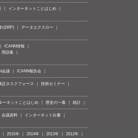
座
インターネットことはじめ
(DRP)
データエクスロー
ICANN情報
用語集
NN会議
ICANN報告会
接続検証タスクフォース
技術セミナー
ターネットことはじめ
歴史の一幕
統計
会議資料
インターネット白書
2015年
2014年
2013年
2012年