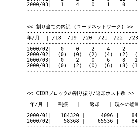
2000/03|   1    4    0    1    0    
------------------------------------
<< 割り当ての内訳 (ユーザネットワーク) >>

------------------------------------
年/月  | /18  /19  /20  /21  /22  /23 
------------------------------------
2000/02|   0    0    2    4    2    
2000/02|  (0)  (0)  (2)  (4)  (2)  (
2000/03|   0    2    0    6    8   1
2000/03|  (0)  (2)  (0)  (6)  (8) (1
------------------------------------
                                  
<< CIDRブロックの割り振り/返却ホスト数 >>

------------------------------------
 年/月 |   割振   |   返却   | 現在の総量
------------------------------------
2000/01|   184320 |     4096 |    846
2000/02|    58368 |    65536 |    845
------------------------------------