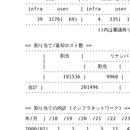
------------------------------------
す
 infra     user    | infra     user 
る
------------------------------------
    39  3176(  69) |     4   335(  1
------------------------------------
                         ()内は審議有
<< 割り当て/返却ホスト数 >>

------------------------------------
      |     割当    |         リナンバ 
      |             ----------------
      |             |    割当    |   
      ------------------------------
      |      191536 |       9960 |  
------------------------------------
 合計 |             201496       |   
------------------------------------
<< 割り当ての内訳 (インフラネットワーク) >>
------------------------------------
年/月  | /18  /19  /20  /21  /22  /23 
------------------------------------
2000/02|   1    2    1    5   12   4