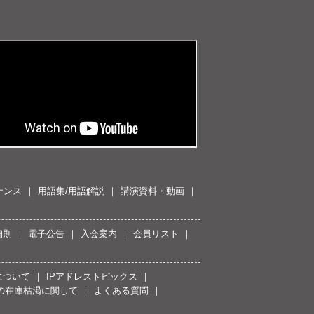
ナンス
用語集/用語解説
講演資料・動画
細則
電子公告
入会案内
会員リスト
について
IPアドレストピックス
スの在庫枯渇に関して
よくある質問