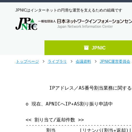
JPNICはインターネットの円滑な運営を支えるための組織です
JPNIC
メ
トップページ
ライブラリ
会議資料
JPNIC運営委員会
>
>
>
イ
ン
                                   
コ
                                    
ン
        IPアドレス／AS番号割当業務に関する
テ
ン
ツ
o 現在、APNICへIP+AS割り振り申請中

へ
ジ
<< 割り当て/返却件数 >>

ャ
------------------------------------
ン
       割当        |リナンバ(割当+返却)|
プ