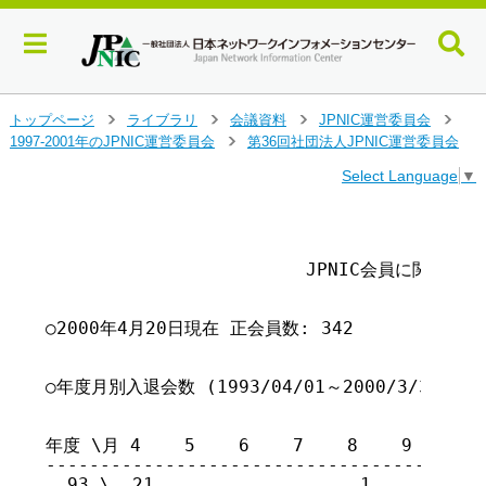
メ
トップページ
ライブラリ
会議資料
JPNIC運営委員会
>
>
>
>
イ
1997-2001年のJPNIC運営委員会
第36回社団法人JPNIC運営委員会
>
ン
Select Language
▼
コ
ン
テ
                                       
                                        
ン
                	JPNIC会員に関する報告

ツ
へ
ジ
○2000年4月20日現在 正会員数: 342

ャ
ン
プ
○年度月別入退会数 (1993/04/01～2000/3/31) 

す
							(括弧内は
る
年度 \月 4    5    6    7    8    9   10 
-----------------------------------------
  93 \  21		     1	            2			      24         24
