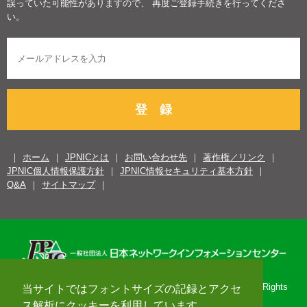
誤っていた可能性がありますので、 再度ご登録手続きを行ってくださ
い。
登 録
ホーム
JPNICとは
お問い合わせ先
著作権／リンク
JPNIC個人情報保護方針
JPNIC情報セキュリティ基本方針
Q&A
サイトマップ
Copyright© 1996-2026 Japan Network Information Center. All Rights
当サイトではフォントサイズの記録とアクセ
Reserved.
ス解析にクッキーを利用しています。