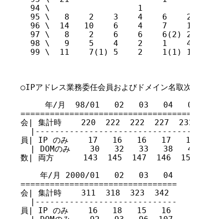
  94 \                  1		    4    3    2    2    2(1)  14(1)      37

  95 \   8    2    3    4    6    2   19 
  96 \  14   10    6    4    7    1   10(
  97 \   8    2	   6	6    6(2) 2(3)13    5	 4    3(4) 2(2) 2(3)  59(14)    219

  98 \   9    5	   4	2    1	  4    9    4	3(1)  1    3    3(6)  48(7)     260

  99 \  11    7(1) 5	2    1(1) 1(2)12    8	6(1)  7	   7	5(7)  72(12)	320	

○IPアドレス業務委任会員およびドメイン名取次業務委託会員
     年/月  98/01   02   03   04   05   06
========================================
会| 集計時    220  222  222  227  232  236  
  |-------------------------------------
員| IP のみ    17   16   16   17   15   15 
  | DOMのみ    30   32   33   38   45   43
数| 両方      143  145  147  146  150  154 
    年/月 2000/01   02   03   04

================================

会| 集計時    311  318  323  342

  |-----------------------------

員| IP のみ    16   18   15   16
