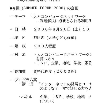
●今回（SUMMER FORUM 2000）の企画

- テーマ　「人とコンピュータネットワーク

　　　　　　　～課題解決に必要とされる利用者教育は～
- 日　時　　２０００年８月２６日（土）１０：００～
- 場　所　　都区内（大学なども候補）

- 規　模　　２００人程度

- 対　象　　・人とコンピュータネットワークの関わり
　　　　　　　を持つ方々

　　　　　　・ＩＳＰ、企業、地域、学校、家庭等で利用
- 参加費　　資料代程度（２０００円）

- プログラム案

  　・講　演　「インターネットの発展とユーザ層の拡大
　　　　　　　　のようなテーマで話せる方を人選

　　・パネル　　企業、ＩＳＰ、学校、地域　の代表者に
　　　　　　　　について
