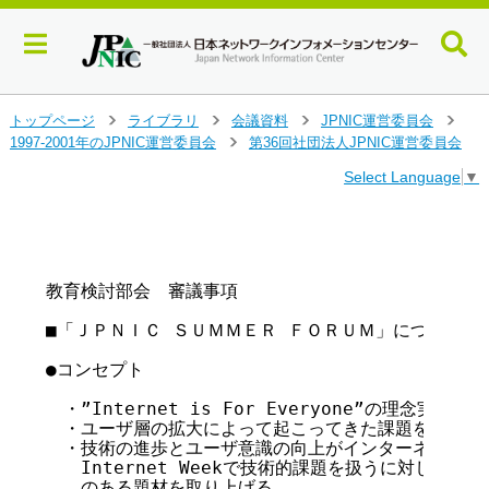
メ
トップページ
ライブラリ
会議資料
JPNIC運営委員会
>
>
>
>
イ
1997-2001年のJPNIC運営委員会
第36回社団法人JPNIC運営委員会
>
ン
Select Language
▼
コ
ン
テ
                                       
                                        
ン
ツ
教育検討部会　審議事項

へ
ジ
■「ＪＰＮＩＣ ＳＵＭＭＥＲ ＦＯＲＵＭ」について（案
ャ
ン
●コンセプト

プ
す
　・”Internet is For Everyone”の理念実現の一
る
　・ユーザ層の拡大によって起こってきた課題を認識しあ
　・技術の進歩とユーザ意識の向上がインターネットの健
　　Internet Weekで技術的課題を扱うに対し、Summ
　　のある題材を取り上げる。
