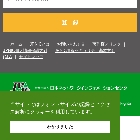
登 録
ホーム
JPNICとは
お問い合わせ先
著作権／リンク
JPNIC個人情報保護方針
JPNIC情報セキュリティ基本方針
Q&A
サイトマップ
Copyright© 1996-2026 Japan Network Information Center. All Rights
当サイトではフォントサイズの記録とアクセ
Reserved.
ス解析にクッキーを利用しています。
わかりました