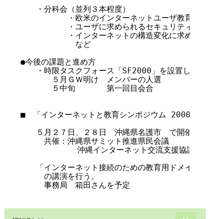
　　・分科会（並列３本程度）

　　　　　　・欧米のインターネットユーザ教育の実例紹
　　　　　　・ユーザに求められるセキュリティ意識

　　　　　　・インターネットの構造変化に求められるユ
　　　　　　　など

●今後の課題と進め方

　　・時限タスクフォース「SF2000」を設置しプログ
　　　　５月ＧＷ明け　メンバーの人選

　　　　５中旬　　　　第一回目会合

■　「インターネットと教育シンポジウム 2000 in 
　　５月２７日、２８日　沖縄県名護市　で開催

　　　共催：沖縄県サミット推進県民会議

  　        沖縄インターネット交流支援協議会

　　「インターネット接続のための教育用ドメイン名空間
　　　の講演を行う。

　　　事務局　箱田さんを予定
