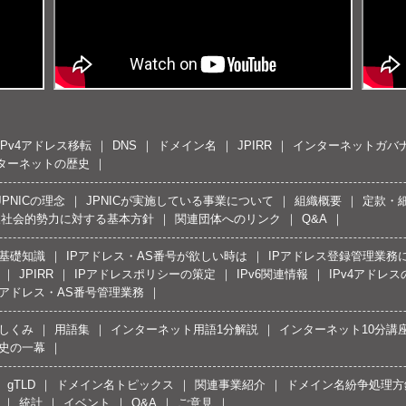
IPv4アドレス移転
DNS
ドメイン名
JPIRR
インターネットガバ
ターネットの歴史
JPNICの理念
JPNICが実施している事業について
組織概要
定款・
反社会的勢力に対する基本方針
関連団体へのリンク
Q&A
の基礎知識
IPアドレス・AS番号が欲しい時は
IPアドレス登録管理業務
JPIRR
IPアドレスポリシーの策定
IPv6関連情報
IPv4アドレ
Pアドレス・AS番号管理業務
しくみ
用語集
インターネット用語1分解説
インターネット10分講
史の一幕
gTLD
ドメイン名トピックス
関連事業紹介
ドメイン名紛争処理方針
統計
イベント
Q&A
ご意見