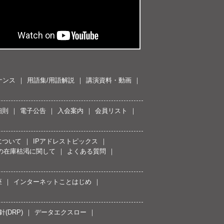
ナンス
用語集/用語解説
講演資料・動画
細則
電子公告
入会案内
会員リスト
について
IPアドレストピックス
スの在庫枯渇に関して
よくある質問
座
インターネットことはじめ
(DRP)
データエクスロー