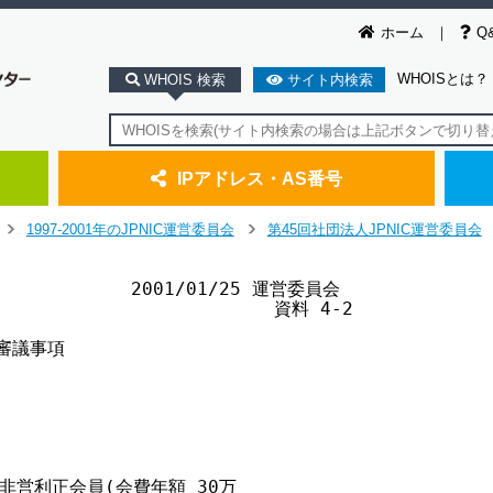
ホーム
Q
WHOISとは？
WHOIS 検索
サイト内検索
IPアドレス・AS番号
1997-2001年のJPNIC運営委員会
第45回社団法人JPNIC運営委員会
>
>
             2001/01/25 運営委員会

                         資料 4-2

 審議事項

営利正会員(会費年額 30万
