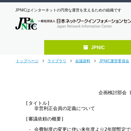
JPNICはインターネットの円滑な運営を支えるための組織です
JPNIC
メ
トップページ
ライブラリ
会議資料
JPNIC運営委員会
>
>
>
イ
ン
                                   
コ
                                    
ン
テ
                         企画検討部会
ン
ツ
[タイトル]  

へ
   非営利正会員の定義について

ジ
[審議依頼の概要]

ャ
ン
 - 会費制度の変更に伴い来年度より2年間暫定で非
プ