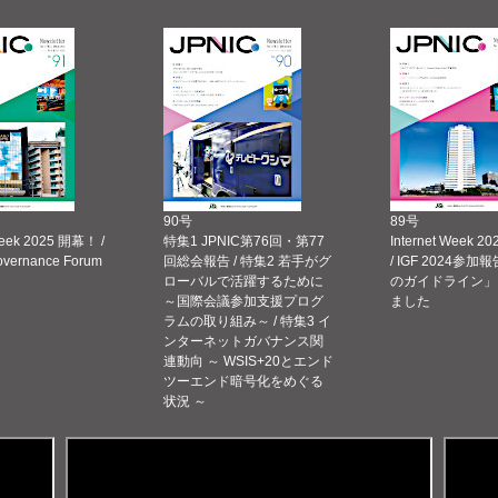
90号
89号
Week 2025 開幕！ /
特集1 JPNIC第76回・第77
Internet Week
Governance Forum
回総会報告 / 特集2 若手がグ
/ IGF 2024参加報
ローバルで活躍するために
のガイドライン」
～国際会議参加支援プログ
ました
ラムの取り組み～ / 特集3 イ
ンターネットガバナンス関
連動向 ～ WSIS+20とエンド
ツーエンド暗号化をめぐる
状況 ～