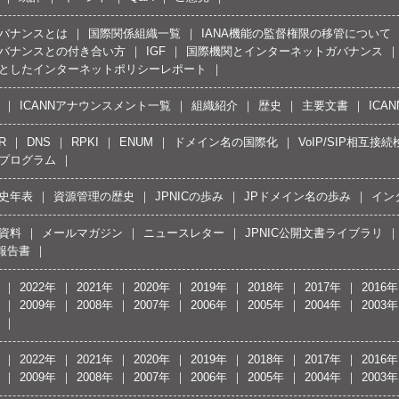
バナンスとは
国際関係組織一覧
IANA機能の監督権限の移管について
バナンスとの付き合い方
IGF
国際機関とインターネットガバナンス
としたインターネットポリシーレポート
ICANNアナウンスメント一覧
組織紹介
歴史
主要文書
ICA
R
DNS
RPKI
ENUM
ドメイン名の国際化
VoIP/SIP相互
プログラム
史年表
資源管理の歴史
JPNICの歩み
JPドメイン名の歩み
イン
資料
メールマガジン
ニュースレター
JPNIC公開文書ライブラリ
報告書
2022年
2021年
2020年
2019年
2018年
2017年
2016年
2009年
2008年
2007年
2006年
2005年
2004年
2003年
2022年
2021年
2020年
2019年
2018年
2017年
2016年
2009年
2008年
2007年
2006年
2005年
2004年
2003年