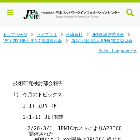
メ
トップページ
ライブラリ
会議資料
JPNIC運営委員会
>
>
>
>
イ
1997-2001年のJPNIC運営委員会
第47回社団法人JPNIC運営委員会
>
ン
Select Language
▼
コ
ン
テ
                                       
                                        
ン
ツ
技術研究検討部会報告

へ
ジ
1) 今月のトピックス

ャ
ン
   1-1) iDN TF

プ
す
   1-1-1) JET関連

る
   ・2/28-3/1、JPNICホストによりAPRICOT2
     開催された

     - mDNkit-2.xの開発はJPNIC仕様どおりに進め