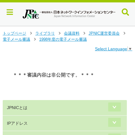
メ
トップページ
ライブラリ
会議資料
JPNIC運営委員会
>
>
>
>
イ
電子メール審議
1998年度の電子メール審議
>
ン
Select Language
▼
コ
ン
テ
ン
＊＊＊審議内容は非公開です。＊＊＊

ツ
へ
ジ
ャ
ン
プ
JPNICとは
す
る
IPアドレス