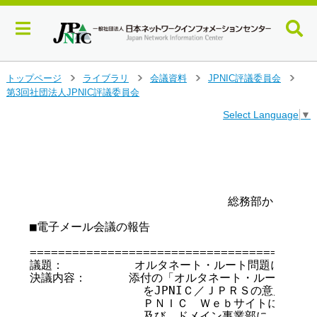
メ
トップページ
ライブラリ
会議資料
JPNIC評議委員会
>
>
>
>
イ
第3回社団法人JPNIC評議委員会
ン
Select Language
▼
コ
ン
テ
                                       
                                        
ン
ツ
へ
                            総務部からの報告
ジ
ャ
■電子メール会議の報告

ン
プ
=========================================
す
議題：          オルタネート・ルート問題に関する
る
決議内容：      添付の「オルタネート・ルート問題
		をJPNIＣ／ＪＰＲＳの意見としてＩＣＡＮＮに送付すると共に、Ｊ

                ＰＮＩＣ　Ｗｅｂサイトにて公開
		及び、ドメイン事業部に、本文の英訳を一任し、英訳を参考として
