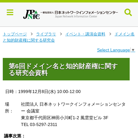
メ
トップページ
ライブラリ
イベント・講演会資料
ドメイン名
>
>
>
イ
と知的財産権に関する研究会
ン
Select Language
▼
コ
ン
テ
第6回ドメイン名と知的財産権に関す
ン
る研究会資料
ツ
へ
ジ
日時：1999年12月8日(水) 10:00-12:00
ャ
ン
場
社団法人 日本ネットワークインフォメーションセンタ
プ
所：
ー 会議室
す
東京都千代田区神田小川町1-2 風雲堂ビル 3F
る
TEL 03-5297-2311
議事次第：