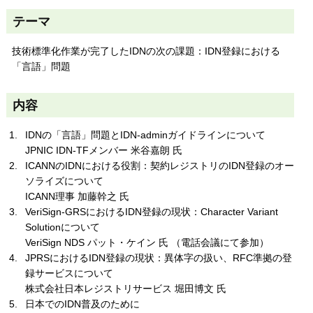
テーマ
技術標準化作業が完了したIDNの次の課題：IDN登録における
「言語」問題
内容
IDNの「言語」問題とIDN-adminガイドラインについて
JPNIC IDN-TFメンバー 米谷嘉朗 氏
ICANNのIDNにおける役割：契約レジストリのIDN登録のオー
ソライズについて
ICANN理事 加藤幹之 氏
VeriSign-GRSにおけるIDN登録の現状：Character Variant
Solutionについて
VeriSign NDS パット・ケイン 氏 （電話会議にて参加）
JPRSにおけるIDN登録の現状：異体字の扱い、RFC準拠の登
録サービスについて
株式会社日本レジストリサービス 堀田博文 氏
日本でのIDN普及のために