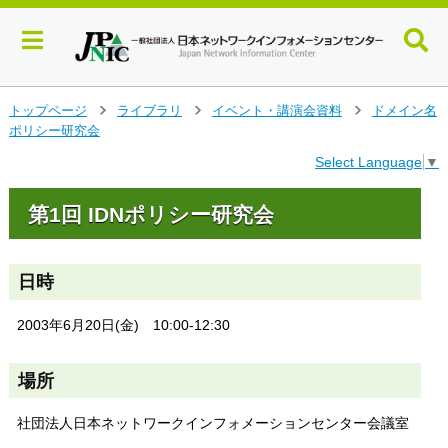
メ
トップページ
ライブラリ
イベント・講演会資料
ドメイン名
>
>
>
イ
ポリシー研究会
ン
Select Language
▼
コ
ン
テ
第1回 IDNポリシー研究会
ン
ツ
へ
日時
ジ
ャ
2003年6月20日(金) 10:00-12:30
ン
プ
す
場所
る
社団法人日本ネットワークインフォメーションセンター会議室