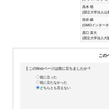
高木 萌
(国立大学法人山
筒井 瞬
(GMOインター
原口 直大
(国立大学法人大
この
このWebページは役に立ちましたか？
役に立った
役に立たなかった
どちらとも言えない