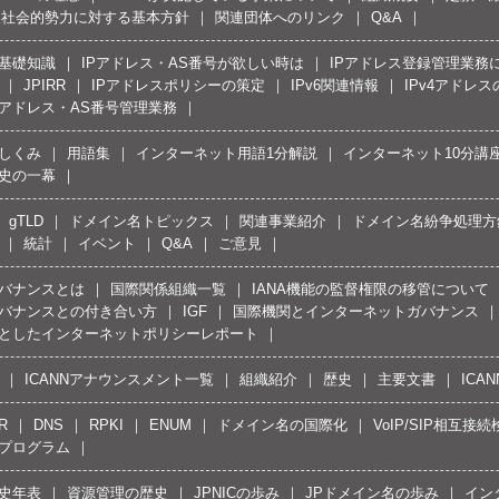
反社会的勢力に対する基本方針
関連団体へのリンク
Q&A
の基礎知識
IPアドレス・AS番号が欲しい時は
IPアドレス登録管理業務
JPIRR
IPアドレスポリシーの策定
IPv6関連情報
IPv4アドレ
Pアドレス・AS番号管理業務
しくみ
用語集
インターネット用語1分解説
インターネット10分講
史の一幕
gTLD
ドメイン名トピックス
関連事業紹介
ドメイン名紛争処理方針
統計
イベント
Q&A
ご意見
バナンスとは
国際関係組織一覧
IANA機能の監督権限の移管について
バナンスとの付き合い方
IGF
国際機関とインターネットガバナンス
としたインターネットポリシーレポート
ICANNアナウンスメント一覧
組織紹介
歴史
主要文書
ICA
R
DNS
RPKI
ENUM
ドメイン名の国際化
VoIP/SIP相互
プログラム
史年表
資源管理の歴史
JPNICの歩み
JPドメイン名の歩み
イン