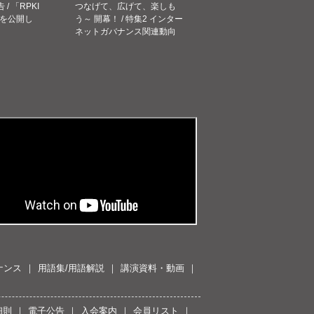
告 / 「RPKI
つなげて、広げて、楽しも
を公開し
う～ 開幕！ / 特集2 インター
ネットガバナンス関連動向
ナンス
用語集/用語解説
講演資料・動画
細則
電子公告
入会案内
会員リスト