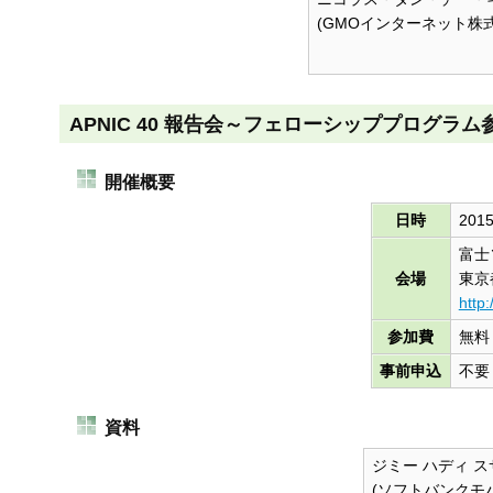
(GMOインターネット株
APNIC 40 報告会～フェローシッププログラム参加
開催概要
日時
201
富士
会場
東京
http
参加費
無料
事前申込
不要
資料
ジミー ハディ 
(ソフトバンクモ