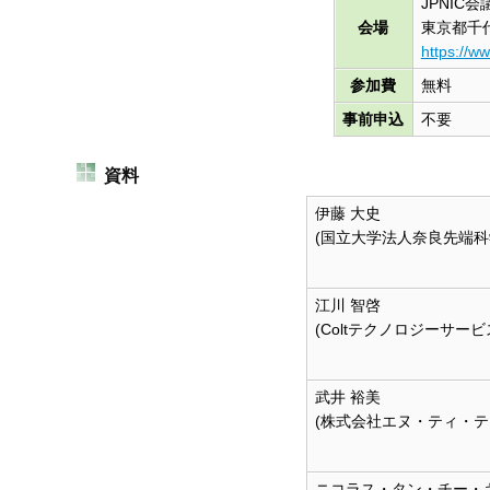
JPNIC会
す
会場
東京都千代
る
https://ww
参加費
無料
事前申込
不要
資料
伊藤 大史
(国立大学法人奈良先端科
江川 智啓
(Coltテクノロジーサー
武井 裕美
(株式会社エヌ・ティ・テ
ニコラス・タン・チー・