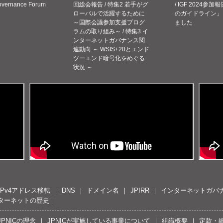
Governance Forum
回総会報告 / 特集2 若手がグ
/ IGF 2024参加報
ローバルで活躍するために
のガイドライン」
～国際会議参加支援プログ
ました
ラムの取り組み～ / 特集3 イ
ンターネットガバナンス関
連動向 ～ WSIS+20とエンド
ツーエンド暗号化をめぐる
状況 ～
IPv4アドレス移転
DNS
ドメイン名
JPIRR
インターネットガバ
ターネットの歴史
JPNICの理念
JPNICが実施している事業について
組織概要
定款・