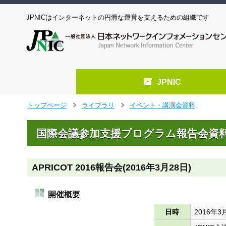
JPNICはインターネットの円滑な運営を支えるための組織です
JPNIC
メ
トップページ
ライブラリ
イベント・講演会資料
>
>
イ
ン
国際会議参加支援プログラム報告会資
コ
ン
テ
ン
APRICOT 2016報告会(2016年3月28日)
ツ
へ
開催概要
ジ
ャ
日時
2016年3月
ン
プ