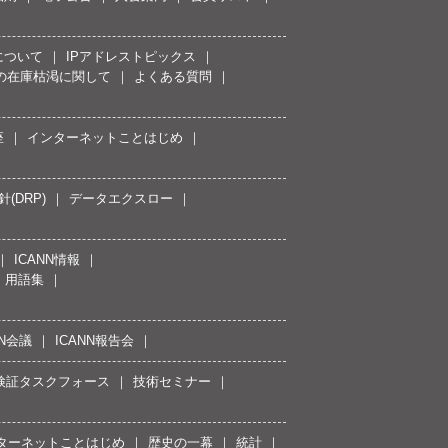
について
IPアドレストピックス
スの在庫枯渇に関して
よくある質問
座
インターネットことはじめ
(DRP)
データエクスロー
ICANN情報
用語集
NN会議
ICANN報告会
接続検証タスクフォース
技術セミナー
ターネットことはじめ
歴史の一幕
統計