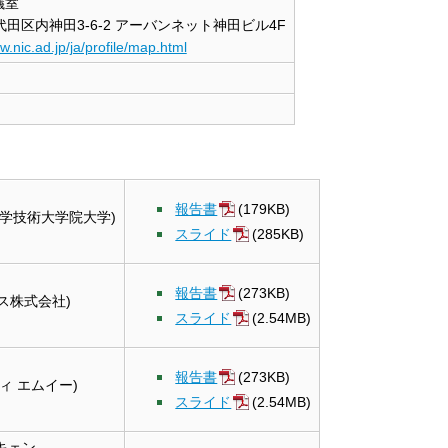
議室
田区内神田3-6-2 アーバンネット神田ビル4F
w.nic.ad.jp/ja/profile/map.html
報告書
(179KB)
学技術大学院大学)
スライド
(285KB)
報告書
(273KB)
ビス株式会社)
スライド
(2.54MB)
報告書
(273KB)
ィ エムイー)
スライド
(2.54MB)
キェン