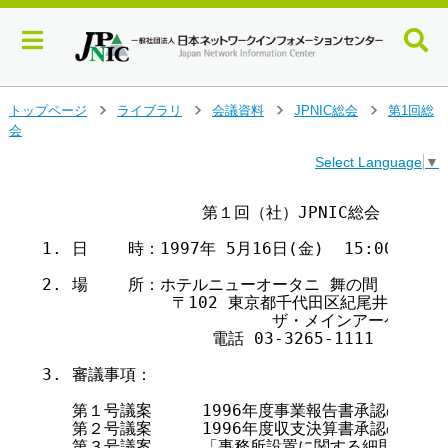
メ
トップページ
ライブラリ
会議資料
JPNIC総会
第1回総
>
>
>
>
イ
会
ン
Select Language
▼
コ
ン
テ
		第１回（社）JPNIC総会（通常総会）議事次第

ン
1. 日    時：1997年 5月16日(金)  15:00 ～ 17:
ツ
へ
2. 場    所：ホテルニューオータニ 舞の間 （まい）
ジ
	     〒102 東京都千代田区紀尾井町4-1

ャ
		       ザ・メインアーケード階

ン
		 電話 03-3265-1111

プ
す
3. 審議事項：

る
   第１号議案	1996年度事業報告書承認の件			資料1

   第２号議案	1996年度収支決算書承認の件			資料2

   第３号議案	「事務所設置に関する細則」改正案承認の件	資料3
