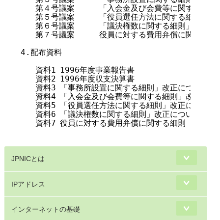
   第４号議案	「入会金及び会費等に関する細則」改正案承認の件	資料4

   第５号議案	「役員選任方法に関する細則」改正案承認の件	資料5

   第６号議案	「議決権数に関する細則」改正案承認の件		資料6

   第７号議案	役員に対する費用弁償に関する細則（案）承認の件	資料7

4.配布資料

   資料1	1996年度事業報告書

   資料2	1996年度収支決算書

   資料3	「事務所設置に関する細則」改正について

   資料4	「入会金及び会費等に関する細則」改正について

   資料5	「役員選任方法に関する細則」改正について

   資料6	「議決権数に関する細則」改正について

   資料7	役員に対する費用弁償に関する細則（案）

JPNICとは
IPアドレス
インターネットの基礎