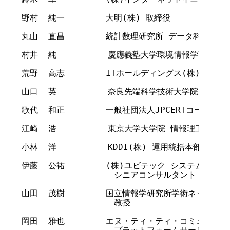
野村  純一        大明(株) 取締役             
丸山  直昌        統計数理研究所 データ科学研究系 准
村井  純          慶應義塾大学環境情報学部教授     
荒野  高志        ITホールディングス(株) 執行役
山口  英          奈良先端科学技術大学院大学 情
歌代  和正        一般社団法人JPCERTコーデ
江崎  浩          東京大学大学院 情報理工学系研究科
小林  洋          KDDI(株) 運用統括本部長      
伊藤  公祐        (株)ユビテック システムソリュー
                  シニアコンサルタント

山田  茂樹        国立情報学研究所学術ネットワ
                  教授

岡田  雅也        エヌ・ティ・ティ・コミュニケーショ