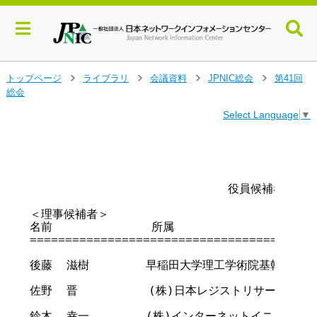
メ
トップページ
ライブラリ
会議資料
JPNIC総会
第41回
>
>
>
>
イ
総会
ン
Select Language
▼
コ
ン
テ
                                       
                                        
ン
ツ
                            役員候補者名簿

へ
ジ
＜理事候補者＞

ャ
名前              所属                    
ン
=========================================
プ
す
後藤  滋樹        早稲田大学理工学術院基幹理工学
る
佐野  晋          (株)日本レジストリサービス 代
鈴木  幸一        (株)インターネットイニシアティ