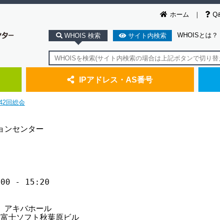
ホーム
Q
WHOISとは？
WHOIS 検索
サイト内検索
IPアドレス・AS番号
42回総会
ョンセンター

0 - 15:20

 アキバホール

3 富士ソフト秋葉原ビル
