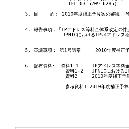
               TEL 03-5209-6285)

す
る
3. 目    的： 2010年度補正予算案の審議  等
4. 報告事項：「IPアドレス等料金体系改定の件
             JPNICにおけるIPv4アドレ
5. 審議事項： 第1号議案     2010年度補正
6. 配布資料:  資料1-1   「IPアドレス等
              資料1-2   JPNICにお
              資料2     2010年度補正予算
              参考資料1 2010年度補正予
                                    