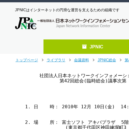
JPNICはインターネットの円滑な運営を支えるための組織です
JPNIC
メ
トップページ
ライブラリ
会議資料
JPNIC総会
第
>
>
>
>
イ
ン
     社団法人日本ネットワークインフォメーシ
コ
            第42回総会(臨時総会)議事次第

ン
テ
ン
ツ
へ
1. 日    時： 2010年 12月 10日(金)  14:0
ジ
ャ
2. 場    所： 富士ソフト アキバプラザ  5階
ン
              (東京都千代田区神田練塀町
プ