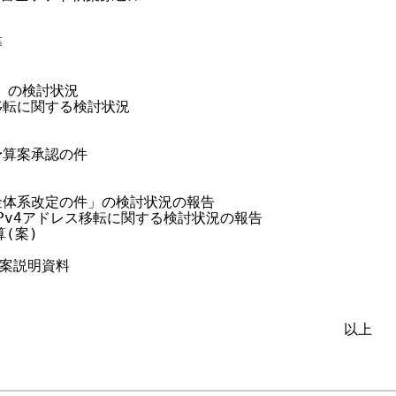


」の検討状況

ス移転に関する検討状況

予算案承認の件

料金体系改定の件」の検討状況の報告

けるIPv4アドレス移転に関する検討状況の報告

(案)

算案説明資料

                                       以上
