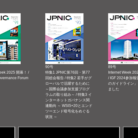
90号
89号
Week 2025 開幕！ /
特集1 JPNIC第76回・第77
Internet Week
Governance Forum
回総会報告 / 特集2 若手がグ
/ IGF 2024参加報
ローバルで活躍するために
のガイドライン」
～国際会議参加支援プログ
ました
ラムの取り組み～ / 特集3 イ
ンターネットガバナンス関
連動向 ～ WSIS+20とエンド
ツーエンド暗号化をめぐる
状況 ～