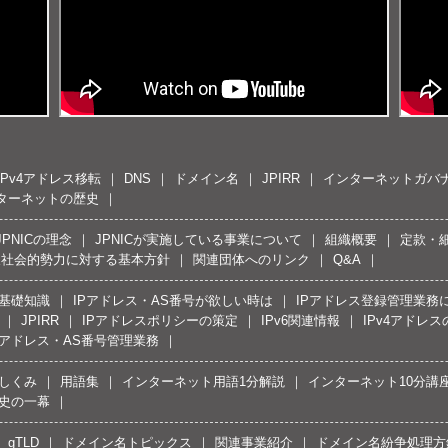
IPv4アドレス移転
DNS
ドメイン名
JPIRR
インターネットガバ
ターネットの歴史
JPNICの理念
JPNICが実施している事業について
組織概要
定款・
反社会的勢力に対する基本方針
関連団体へのリンク
Q&A
の基礎知識
IPアドレス・AS番号が欲しい時は
IPアドレス登録管理業務
JPIRR
IPアドレスポリシーの策定
IPv6関連情報
IPv4アドレ
Pアドレス・AS番号管理業務
しくみ
用語集
インターネット用語1分解説
インターネット10分講
史の一幕
gTLD
ドメイン名トピックス
関連事業紹介
ドメイン名紛争処理方針