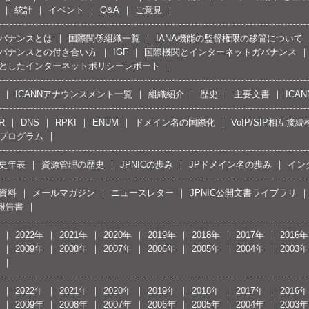
統計
イベント
Q&A
ご意見
バナンスとは
国際関係組織一覧
IANA機能の監督権限の移管について
バナンスとの付き合い方
IGF
国際機関とインターネットガバナンス
としたインターネットポリシーレポート
ICANNアナウンスメント一覧
組織紹介
歴史
主要文書
ICA
R
DNS
RPKI
ENUM
ドメイン名の国際化
VoIP/SIP相互
プログラム
史年表
資源管理の歴史
JPNICの歩み
JPドメイン名の歩み
イン
資料
メールマガジン
ニュースレター
JPNIC公開文書ライブラリ
報告書
2022年
2021年
2020年
2019年
2018年
2017年
2016年
2009年
2008年
2007年
2006年
2005年
2004年
2003年
2022年
2021年
2020年
2019年
2018年
2017年
2016年
2009年
2008年
2007年
2006年
2005年
2004年
2003年