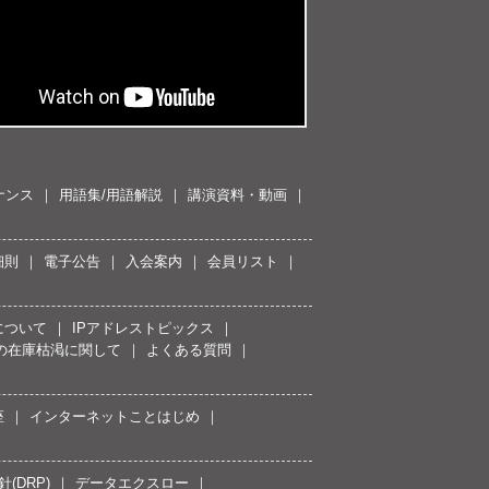
ナンス
用語集/用語解説
講演資料・動画
細則
電子公告
入会案内
会員リスト
について
IPアドレストピックス
スの在庫枯渇に関して
よくある質問
座
インターネットことはじめ
(DRP)
データエクスロー