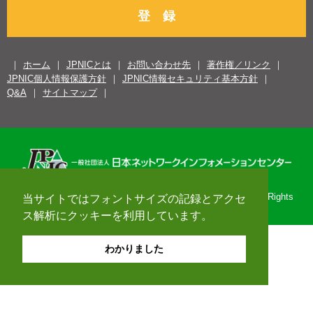
登 録
ホーム
JPNICとは
お問い合わせ先
著作権／リンク
JPNIC個人情報保護方針
JPNIC情報セキュリティ基本方針
Q&A
サイトマップ
Copyright© 1996-2026 Japan Network Information Center. All Rights
当サイトではフォントサイズの記録とアクセ
Reserved.
ス解析にクッキーを利用しています。
わかりました