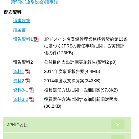
第56回(通常総会)議事録
配布資料
議事次第
議案書
報告資料1
JPドメイン名登録管理業務移管契約第13条
に基づくJPRSの責任事項に関する実績評
価の件(123KB)
報告資料2
公益目的支出計画実施報告(資料2 p9)
資料1
2014年度事業報告案(4.4MB)
資料2
2014年度収支決算案(343KB)
資料3-1
役員選任方法に関する細則案(97.8KB)
資料3-2
役員選任方法に関する細則新旧対照表
(30.2KB)
JPNICとは