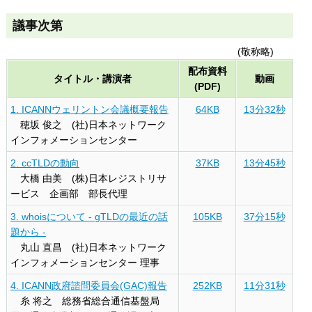
議事次第
(敬称略)
配布資料
タイトル・講演者
動画
(PDF)
1. ICANNウェリントン会議概要報告
64KB
13分32秒
穂坂 俊之 (社)日本ネットワーク
インフォメーションセンター
2. ccTLDの動向
37KB
13分45秒
大橋 由美 (株)日本レジストリサ
ービス 企画部 部長代理
3. whoisについて - gTLDの最近の話
105KB
37分15秒
題から -
丸山 直昌 (社)日本ネットワーク
インフォメーションセンター 理事
4. ICANN政府諮問委員会(GAC)報告
252KB
11分31秒
糸 将之 総務省総合通信基盤局