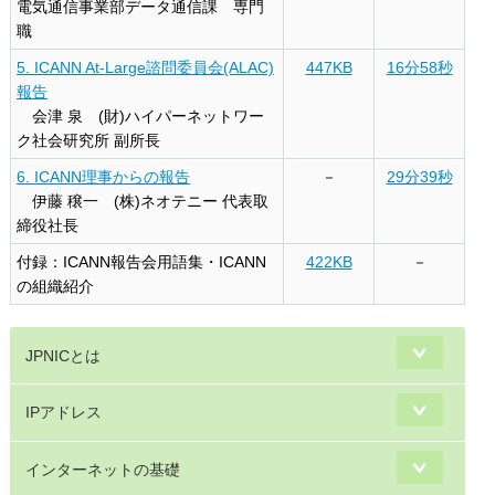
電気通信事業部データ通信課 専門
職
5. ICANN At-Large諮問委員会(ALAC)
447KB
16分58秒
報告
会津 泉 (財)ハイパーネットワー
ク社会研究所 副所長
6. ICANN理事からの報告
－
29分39秒
伊藤 穣一 (株)ネオテニー 代表取
締役社長
付録：ICANN報告会用語集・ICANN
422KB
－
の組織紹介
JPNICとは
IPアドレス
インターネットの基礎