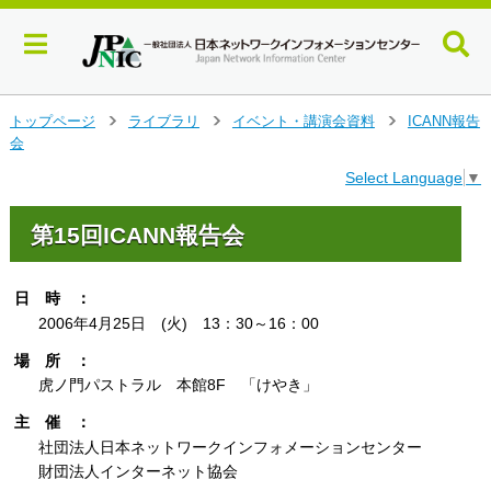
メ
トップページ
ライブラリ
イベント・講演会資料
ICANN報告
>
>
>
イ
会
ン
Select Language
▼
コ
ン
テ
第15回ICANN報告会
ン
ツ
へ
日 時 ：
ジ
2006年4月25日 (火) 13：30～16：00
ャ
場 所 ：
ン
プ
虎ノ門パストラル 本館8F 「けやき」
す
主 催 ：
る
社団法人日本ネットワークインフォメーションセンター
財団法人インターネット協会