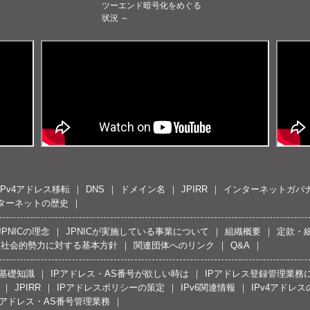
ツーエンド暗号化をめぐる
状況 ～
IPv4アドレス移転
DNS
ドメイン名
JPIRR
インターネットガバ
ターネットの歴史
JPNICの理念
JPNICが実施している事業について
組織概要
定款・
反社会的勢力に対する基本方針
関連団体へのリンク
Q&A
の基礎知識
IPアドレス・AS番号が欲しい時は
IPアドレス登録管理業務
JPIRR
IPアドレスポリシーの策定
IPv6関連情報
IPv4アドレ
Pアドレス・AS番号管理業務