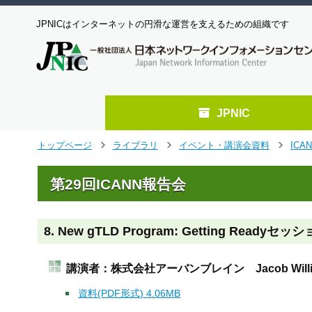
JPNICはインターネットの円滑な運営を支えるための組織です
JPNIC
メ
トップページ
ライブラリ
イベント・講演会資料
ICA
>
>
>
イ
ン
第29回ICANN報告会
コ
ン
テ
ン
8. New gTLD Program: Getting Readyセ
ツ
へ
講演者：株式会社アーバンブレイン Jacob Willi
ジ
ャ
資料(PDF形式) 4.06MB
ン
プ