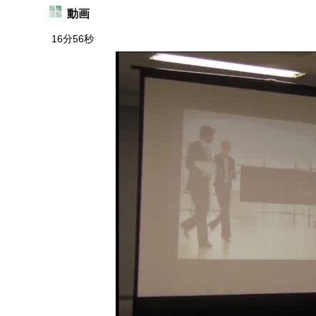
動画
す
る
16分56秒