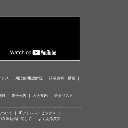
ナンス
用語集/用語解説
講演資料・動画
細則
電子公告
入会案内
会員リスト
について
IPアドレストピックス
スの在庫枯渇に関して
よくある質問