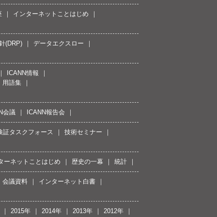
座
インターネットことはじめ
(DRP)
データエクスロー
ICANN情報
用語集
NN会議
ICANN報告会
接続検証タスクフォース
技術セミナー
ターネットことはじめ
歴史の一幕
統計
会議資料
インターネット白書
2015年
2014年
2013年
2012年