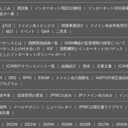
しくみ
用語集
インターネット用語1分解説
インターネット10分講
史の一幕
gTLD
ドメイン名トピックス
関連事業紹介
ドメイン名紛争処理方針
統計
イベント
Q&A
ご意見
バナンスとは
国際関係組織一覧
IANA機能の監督権限の移管について
バナンスとの付き合い方
IGF
国際機関とインターネットガバナンス
としたインターネットポリシーレポート
ICANNアナウンスメント一覧
組織紹介
歴史
主要文書
ICA
R
DNS
RPKI
ENUM
ドメイン名の国際化
VoIP/SIP相互
プログラム
史年表
資源管理の歴史
JPNICの歩み
JPドメイン名の歩み
イン
資料
メールマガジン
ニュースレター
JPNIC公開文書ライブラリ
報告書
2022年
2021年
2020年
2019年
2018年
2017年
2016年