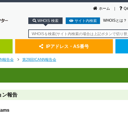
ホーム
Q
WHOISとは？
WHOIS 検索
サイト内検索
IPアドレス・AS番号
NN報告会
第29回ICANN報告会
>
ッション報告
ams