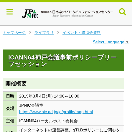
メ
トップページ
ライブラリ
イベント・講演会資料
>
>
イ
Select Language
▼
ン
コ
ン
ICANN64神戸会議事前ポリシーブリー
テ
フセッション
ン
ツ
へ
開催概要
ジ
ャ
日時
2019年3月4日(月) 14:00～16:00
ン
プ
JPNIC会議室
会場
す
https://www.nic.ad.jp/ja/profile/map.html
る
主催
ICANN64ローカルホスト委員会
インターネットの運営調整、gTLDポリシーにご関心を