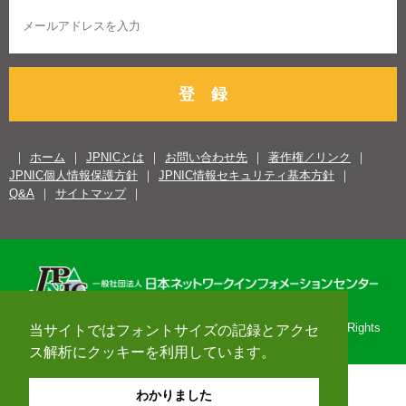
登 録
ホーム
JPNICとは
お問い合わせ先
著作権／リンク
JPNIC個人情報保護方針
JPNIC情報セキュリティ基本方針
Q&A
サイトマップ
Copyright© 1996-2026 Japan Network Information Center. All Rights
当サイトではフォントサイズの記録とアクセ
Reserved.
ス解析にクッキーを利用しています。
わかりました