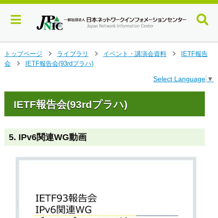
メ
トップページ
ライブラリ
イベント・講演会資料
IETF報告
>
>
>
イ
会
IETF報告会(93rdプラハ)
>
ン
Select Language
▼
コ
ン
テ
IETF報告会(93rdプラハ)
ン
ツ
へ
5. IPv6関連WG動画
ジ
ャ
ン
プ
す
る