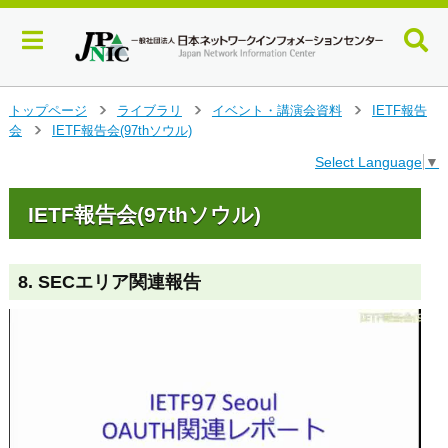
メ
トップページ
ライブラリ
イベント・講演会資料
IETF報告
>
>
>
イ
会
IETF報告会(97thソウル)
>
ン
Select Language
▼
コ
ン
テ
IETF報告会(97thソウル)
ン
ツ
へ
8. SECエリア関連報告
ジ
ャ
ン
プ
す
る