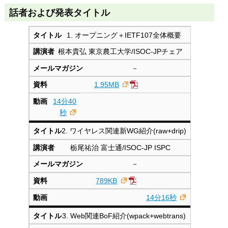
話者および発表タイトル
1. オープニング＋IETF107全体概要
根本貴弘 東京農工大学/ISOC-JPチェア
－
1.95MB
14分40
秒
2. ワイヤレス関連新WG紹介(raw+drip)
栃尾祐治 富士通/ISOC-JP ISPC
－
789KB
14分16秒
3. Web関連BoF紹介(wpack+webtrans)