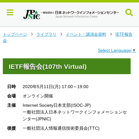
メ
トップページ
ライブラリ
イベント・講演会資料
IETF報告
>
>
>
イ
会
ン
Select Language
▼
コ
ン
テ
IETF報告会(107th Virtual)
ン
ツ
へ
日時
2020年5月11日(月) 17:00～19:00
ジ
ャ
会場
オンライン開催
ン
主催
Internet Society日本支部(ISOC-JP)
プ
一般社団法人日本ネットワークインフォメーションセ
す
ンター(JPNIC)
る
後援
一般社団法人情報通信技術委員会(TTC)