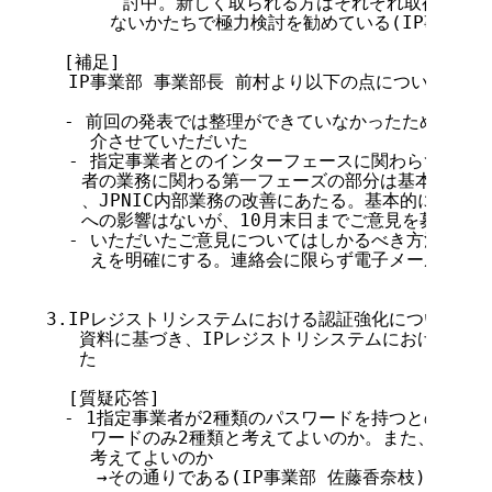
       討中。新しく取られる方はそれぞれ取得が必
　　　 ないかたちで極力検討を勧めている(IP事業部  
　[補足]

  IP事業部 事業部長 前村より以下の点について補足を
　- 前回の発表では整理ができていなかったため、本日
    介させていただいた

  - 指定事業者とのインターフェースに関わらず、JPN
　　者の業務に関わる第一フェーズの部分は基本的にはシ
　　、JPNIC内部業務の改善にあたる。基本的にこの部
　　への影響はないが、10月末日までご意見を募集してい
  - いただいたご意見についてはしかるべき方法で公開し
    えを明確にする。連絡会に限らず電子メールでのご
3.IPレジストリシステムにおける認証強化について(佐藤
   資料に基づき、IPレジストリシステムにおける認証
   た

  [質疑応答]

　- 1指定事業者が2種類のパスワードを持つとのことだ
    ワードのみ2種類と考えてよいのか。また、IDはJP
    考えてよいのか

　   →その通りである(IP事業部 佐藤香奈枝)
