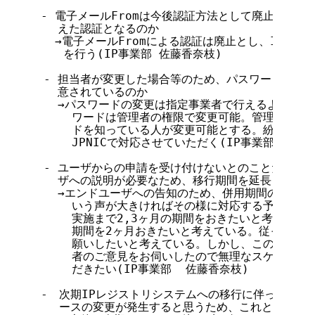
　- 電子メールFromは今後認証方法として廃止となるの
    えた認証となるのか

  　→電子メールFromによる認証は廃止とし、ID/パ
　　　を行う(IP事業部 佐藤香奈枝)

  - 担当者が変更した場合等のため、パスワード変更の
    意されているのか

    →パスワードの変更は指定事業者で行えるよう対応
      ワードは管理者の権限で変更可能。管理者パス
      ドを知っている人が変更可能とする。紛失し、
      JPNICで対応させていただく(IP事業部  佐藤
  - ユーザからの申請を受け付けないとのことだが、現
    ザへの説明が必要なため、移行期間を延長してもら
    →エンドユーザへの告知のため、併用期間の延長に
      いう声が大きければその様に対応する予定。12
      実施まで2,3ヶ月の期間をおきたいと考えてい
      期間を2ヶ月おきたいと考えている。従ってそ
      願いしたいと考えている。しかし、このスケジ
      者のご意見をお伺いしたので無理なスケジュー
      だきたい(IP事業部  佐藤香奈枝)

　-　次期IPレジストリシステムへの移行に伴っても指
　　 ースの変更が発生すると思うため、これとあわせて