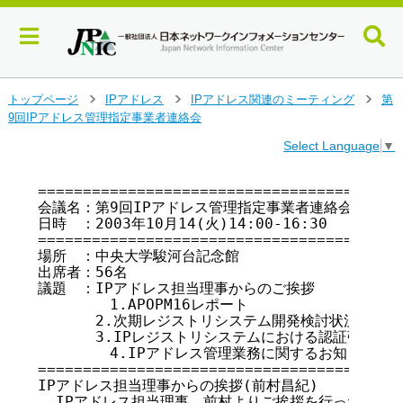
メ
トップページ
IPアドレス
IPアドレス関連のミーティング
第
>
>
>
イ
9回IPアドレス管理指定事業者連絡会
ン
Select Language
▼
コ
ン
テ
=========================================
会議名：第9回IPアドレス管理指定事業者連絡会議事録(
ン
日時　：2003年10月14(火)14:00-16:30

ツ
=========================================
へ
場所　：中央大学駿河台記念館

ジ
出席者：56名

ャ
議題　：IPアドレス担当理事からのご挨拶

ン
        1.APOPM16レポート

プ
　　　　2.次期レジストリシステム開発検討状況のご報告
す
　　　　3.IPレジストリシステムにおける認証強化につ
る
        4.IPアドレス管理業務に関するお知らせ

=========================================
IPアドレス担当理事からの挨拶(前村昌紀)

  IPアドレス担当理事、前村よりご挨拶を行った
