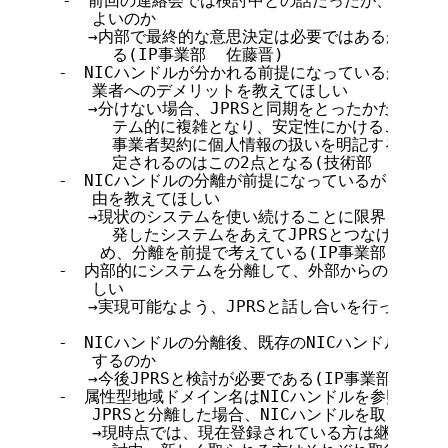
  -　前回の連絡会では検討中との話だったが、今回は
     よいのか

  　 →内部で最終的な意思決定は必要ではあるがその認
       る(IP事業部  佐藤晋)

　-　NICハンドルが分かれる前提になっているが、分け
     業者へのデメリットを教えてほしい

　   →分けない場合、JPRSと同期をとったかたちでの
       テム的に複雑となり、安定性にかけることが1
       事業者契約に個人情報の扱いを明記する必要
       定されるのはこの2点となる(技術部　五關)

　-　NICハンドルの分離が前提になっているが、分離を
     由を教えてほしい

  　 →現状のシステムを使い続けることに限界を感じる
       発したシステムをあえてJPRSとつなげる場
　　　 め、分離を前提で考えている(IP事業部  佐藤晋
　-　内部的にシステムを分離して、外部からのWHOIS利
     しい

　   →実現可能なよう、JPRSと話し合いを行っている(
　-　NICハンドルの分離後、既存のNICハンドルはJPNI
     するのか

　   →今後JPRSと検討が必要である(IP事業部  佐藤晋
　-　属性型地域ドメイン名はNICハンドルを参照してい
     JPRSと分離した場合、NICハンドルを取り直す
     →現時点では、現在登録されている方は継続して