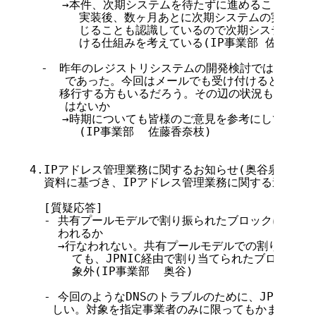
  　 →本件、次期システムを待たずに進めることを想定
       実装後、数ヶ月あとに次期システムの実装が
       じることも認識しているので次期システムで
       ける仕組みを考えている(IP事業部 佐藤香奈枝
　-　昨年のレジストリシステムの開発検討ではすべてWe
     であった。今回はメールでも受け付けるとのことで
　　 移行する方もいるだろう。その辺の状況もあわせて
     はないか

  　 →時期についても皆様のご意見を参考にして検討さ
       (IP事業部  佐藤香奈枝)

4.IPアドレス管理業務に関するお知らせ(奥谷泉)

  資料に基づき、IPアドレス管理業務に関する連絡事項
  [質疑応答]

  - 共有プールモデルで割り振られたブロックに対するl
    われるか

    →行なわれない。共有プールモデルでの割り振り開
      ても、JPNIC経由で割り当てられたブロックはAP
      象外(IP事業部  奥谷)

  - 今回のようなDNSのトラブルのために、JPNICで
　　しい。対象を指定事業者のみに限ってもかまわないの