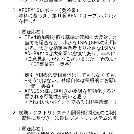
1.APOPM16レポート(奥谷泉)

  資料に基づき、第16回APNICオープンポリシーミー
  を行った

  [質疑応答]

  - IPv4追加割り振り基準の緩和に大反対。地域単位
    当てる場合など、小さなISPは80%の利用率を満
    いる。大きな指定事業者より小さなISPの方が基
    AD-Ratioは大企業の怠慢であり、非常にアンフェ
    →ご意見ありがとうございました。そのような事情
      (IP事業部  奥谷)

  - 逆引きDNSの登録自体はしてもしなくてもどちらで
    →そうではない。登録自体は積極的にお願いしたいと
      部  奥谷)

  - APNICの様に逆引きの委譲を無効化すると無効な
    置される可能性が高いと思う

    →それはいいポイントである(IP事業部  奥谷)

2.次期レジストリシステム開発検討状況のご報告(佐藤晋
   資料に基づき、次期レジストリシステムの開発検討
  [質疑応答]
