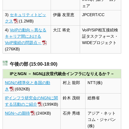
ェア
3)
セキュリティトピッ
伊藤 友里恵
JPCERT/CC
クス
(1.2MB)
4)
VoIPの動向～異なる
大江 将史
VoIP/SIP相互接続検
キャリア間における
証タスクフォース・
VoIP接続の問題点～
WIDEプロジェクト
(276KB)
午後の部 (15:00-18:00)
IPとNGN － NGNは次世代統合インフラになりえるか？－
NGNの標準化と各国の動
村上 龍郎
NTT(株)
き
(692KB)
IPインフラ研究会のNGNに関
鈴木 茂樹
総務省
する活動のご紹介
(199KB)
NGNへの期待
(240KB)
石井 秀雄
アジア・ネット
コム・ジャパン
(株)