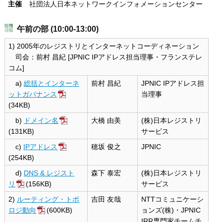
主催
社団法人日本ネットワークインフォメーションセンター
午前の部 (10:00-13:00)
1) 2005年のレジストリとインターネットコーディネーション
司会：前村 昌紀 [JPNIC IPアドレス担当理事・フランステレ
コム]
a)
総括とインターネ
前村 昌紀
JPNIC IPアドレス担
ットガバナンス
当理事
(34KB)
b)
ドメイン名
大橋 由美
(株)日本レジストリ
(131KB)
サービス
c)
IPアドレス
穂坂 俊之
JPNIC
(254KB)
d)
DNS & レジスト
森下 泰宏
(株)日本レジストリ
リ
(156KB)
サービス
2)
ルーティング・トポ
吉田 友哉
NTTコミュニケーシ
ロジ動向
(600KB)
ョンズ(株)・JPNIC
IRR専門家チームチ