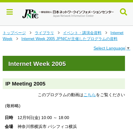
メ
トップページ
ライブラリ
イベント・講演会資料
Internet
>
>
>
イ
Week
Internet Week 2005 JPNICが主催したプログラムの資料
>
ン
Select Language
▼
コ
ン
テ
Internet Week 2005
ン
ツ
へ
IP Meeting 2005
ジ
ャ
このプログラムの動画は
こちら
をご覧ください
ン
プ
(敬称略)
す
る
日時
12月9日(金) 10:00 ～ 18:00
会場
神奈川県横浜市 パシフィコ横浜