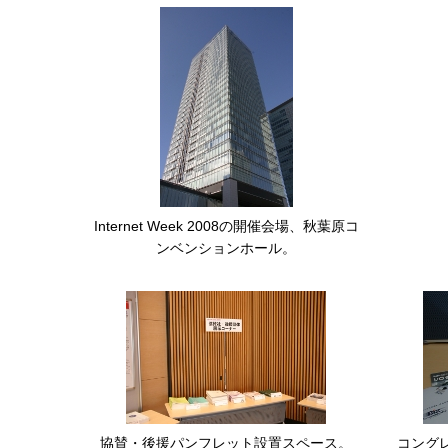
す
る
Internet Week 2008の開催会場、秋葉原コ
ンベンションホール。
協賛・後援パンフレット設置スペース。
コング