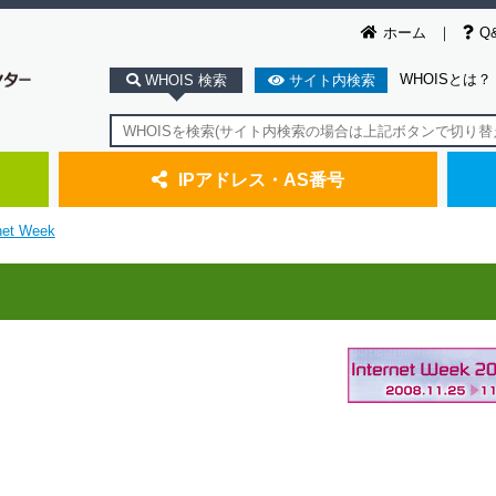
ホーム
Q
WHOISとは？
WHOIS 検索
サイト内検索
IPアドレス・AS番号
net Week