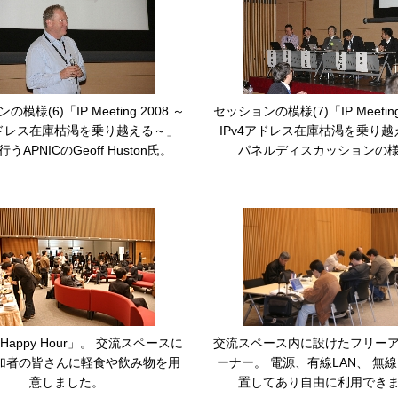
模様(6)「IP Meeting 2008 ～
セッションの模様(7)「IP Meeting
アドレス在庫枯渇を乗り越える～」
IPv4アドレス在庫枯渇を乗り
うAPNICのGeoff Huston氏。
パネルディスカッションの
appy Hour」。 交流スペースに
交流スペース内に設けたフリー
参加者の皆さんに軽食や飲み物を用
ーナー。 電源、有線LAN、 無線
意しました。
置してあり自由に利用でき