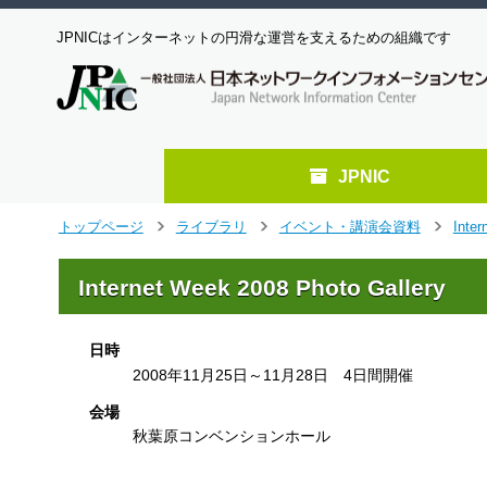
JPNICはインターネットの円滑な運営を支えるための組織です
JPNIC
メ
トップページ
ライブラリ
イベント・講演会資料
Inter
>
>
>
イ
ン
Internet Week 2008 Photo Gallery
コ
ン
テ
日時
ン
2008年11月25日～11月28日 4日間開催
ツ
へ
会場
ジ
秋葉原コンベンションホール
ャ
ン
プ