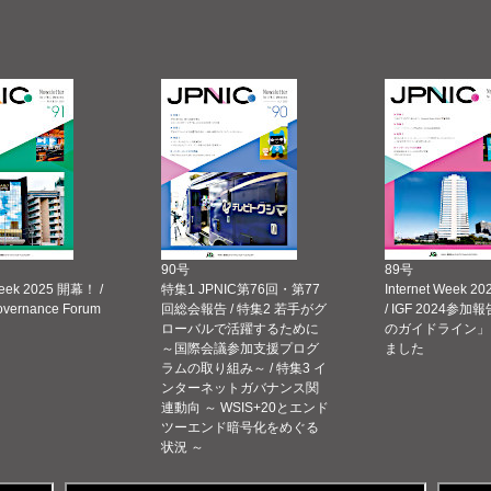
90号
89号
Week 2025 開幕！ /
特集1 JPNIC第76回・第77
Internet Week
Governance Forum
回総会報告 / 特集2 若手がグ
/ IGF 2024参加報
ローバルで活躍するために
のガイドライン」
～国際会議参加支援プログ
ました
ラムの取り組み～ / 特集3 イ
ンターネットガバナンス関
連動向 ～ WSIS+20とエンド
ツーエンド暗号化をめぐる
状況 ～