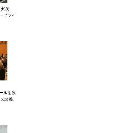
「実践！
タープライ
 ビールを飲
レス談義。