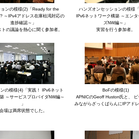
ンの模様(2)「Ready for the
ハンズオンセッションの模様
tion? ～IPv4アドレス在庫枯渇対応の
IPv6ネットワーク構築 ～エン
進捗確認～」
ズNW編～」
ストの議論を熱心に聞く参加者。
実習を行う参加者。
ンの模様(4)「実践！ IPv6ネット
BoFの模様(1)
築 ～サービスプロバイダNW編～
APNICのGeoff Huston氏と、
」
みながらざっくばらんにIPアド
会場は満席状態でした。