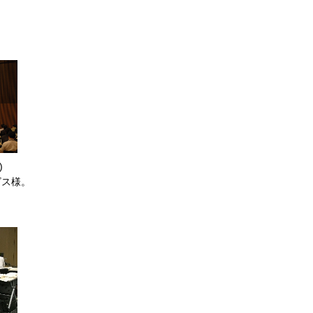
)
ビス様。