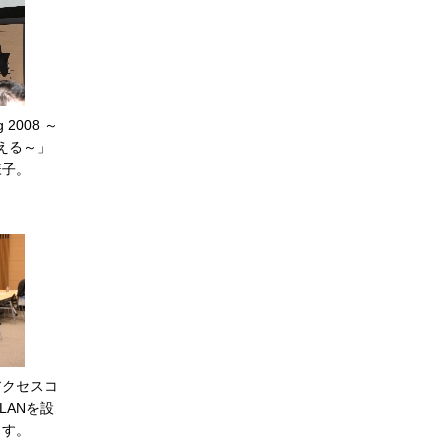
 2008 ～
越える～」
様子。
アクセスコ
LANを設
ます。