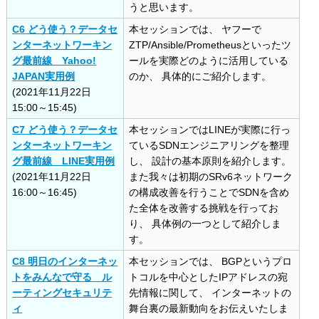
うと思います。
C6 どう使う？データセ
本セッションでは、 ヤフーで
ンターネットワーキン
ZTP/Ansible/Prometheusといったツ
グ最前線 Yahoo!
ールを実際どのように活用している
JAPAN実用例
のか、 具体的にご紹介します。
(2021年11月22日
15:00～15:45)
C7 どう使う？データセ
本セッションではLINEが実際に行っ
ンターネットワーキン
ているSDNエンジニアリングを整理
グ最前線 LINE実用例
し、 設計の基本原則を紹介します。
(2021年11月22日
また我々は初期のSRv6ネットワーク
16:00～16:45)
の構成改善を行うことでSDNを含め
た全体を改善する挑戦を行ってお
り、 具体例の一つとして紹介しま
す。
C8 明日のインターネッ
本セッションでは、 BGPというプロ
トをみんなで守る ル
トコルを中心としたIPアドレスの宛
ーティングセキュリテ
先情報に関して、 インターネットの
ィ
舞台裏の最新動向をお伝えいたしま