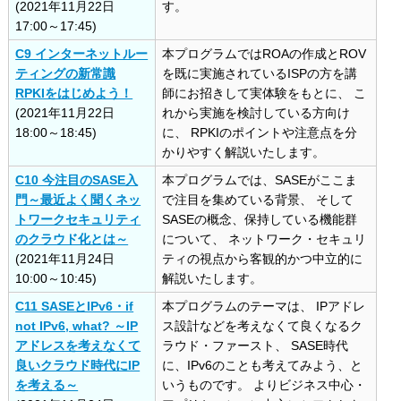
(2021年11月22日
す。
17:00～17:45)
C9 インターネットルー
本プログラムではROAの作成とROV
ティングの新常識
を既に実施されているISPの方を講
RPKIをはじめよう！
師にお招きして実体験をもとに、 こ
(2021年11月22日
れから実施を検討している方向け
18:00～18:45)
に、 RPKIのポイントや注意点を分
かりやすく解説いたします。
C10 今注目のSASE入
本プログラムでは、SASEがここま
門～最近よく聞くネッ
で注目を集めている背景、 そして
トワークセキュリティ
SASEの概念、保持している機能群
のクラウド化とは～
について、 ネットワーク・セキュリ
(2021年11月24日
ティの視点から客観的かつ中立的に
10:00～10:45)
解説いたします。
C11 SASEとIPv6・if
本プログラムのテーマは、 IPアドレ
not IPv6, what? ～IP
ス設計などを考えなくて良くなるク
アドレスを考えなくて
ラウド・ファースト、 SASE時代
良いクラウド時代にIP
に、IPv6のことも考えてみよう、と
を考える～
いうものです。 よりビジネス中心・