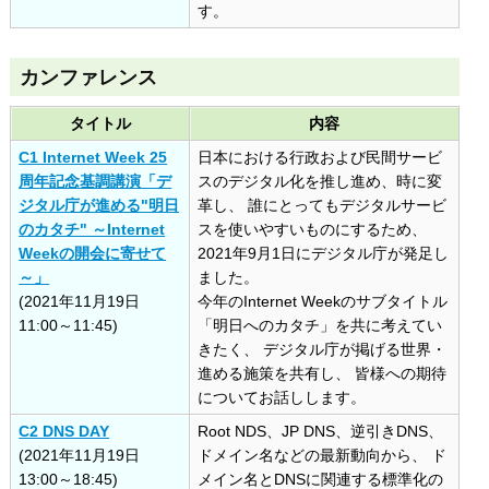
す。
カンファレンス
タイトル
内容
C1 Internet Week 25
日本における行政および民間サービ
周年記念基調講演「デ
スのデジタル化を推し進め、時に変
ジタル庁が進める"明日
革し、 誰にとってもデジタルサービ
のカタチ" ～Internet
スを使いやすいものにするため、
Weekの開会に寄せて
2021年9月1日にデジタル庁が発足し
～」
ました。
(2021年11月19日
今年のInternet Weekのサブタイトル
11:00～11:45)
「明日へのカタチ」を共に考えてい
きたく、 デジタル庁が掲げる世界・
進める施策を共有し、 皆様への期待
についてお話しします。
C2 DNS DAY
Root NDS、JP DNS、逆引きDNS、
(2021年11月19日
ドメイン名などの最新動向から、 ド
13:00～18:45)
メイン名とDNSに関連する標準化の