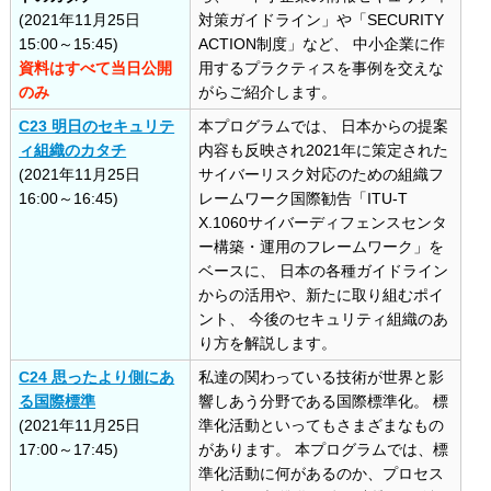
(2021年11月25日
対策ガイドライン」や「SECURITY
15:00～15:45)
ACTION制度」など、 中小企業に作
資料はすべて当日公開
用するプラクティスを事例を交えな
のみ
がらご紹介します。
C23 明日のセキュリテ
本プログラムでは、 日本からの提案
ィ組織のカタチ
内容も反映され2021年に策定された
(2021年11月25日
サイバーリスク対応のための組織フ
16:00～16:45)
レームワーク国際勧告「ITU-T
X.1060サイバーディフェンスセンタ
ー構築・運用のフレームワーク」を
ベースに、 日本の各種ガイドライン
からの活用や、新たに取り組むポイ
ント、 今後のセキュリティ組織のあ
り方を解説します。
C24 思ったより側にあ
私達の関わっている技術が世界と影
る国際標準
響しあう分野である国際標準化。 標
(2021年11月25日
準化活動といってもさまざまなもの
17:00～17:45)
があります。 本プログラムでは、標
準化活動に何があるのか、プロセス