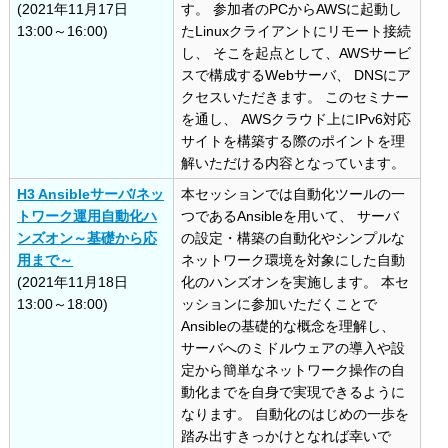
(2021年11月17日
す。 参加者のPCからAWSに起動し
13:00～16:00)
たLinuxクライアントにリモート接続
し、 そこを起点として、AWSサービ
スで構成するWebサーバ、 DNSにア
クセスいただきます。 このセミナー
を通し、 AWSクラウド上にIPv6対応
サイトを構築する際のポイントを理
解いただける内容となっています。
H3 Ansibleサーバ/ネッ
本セッションでは自動化ツールの一
トワーク運用自動化ハ
つであるAnsibleを用いて、 サーバ
ンズオン～基礎から応
の設定・構築の自動化やシンプルな
用まで～
ネットワーク環境を対象にした自動
(2021年11月18日
化のハンズオンを実施します。 本セ
13:00～18:00)
ッションに参加いただくことで
Ansibleの基礎的な概念を理解し、
サーバへのミドルウェアの導入や設
定から簡単なネットワーク操作の自
動化までを自身で実現できるように
なります。 自動化のはじめの一歩を
踏み出すきっかけとなれば幸いで