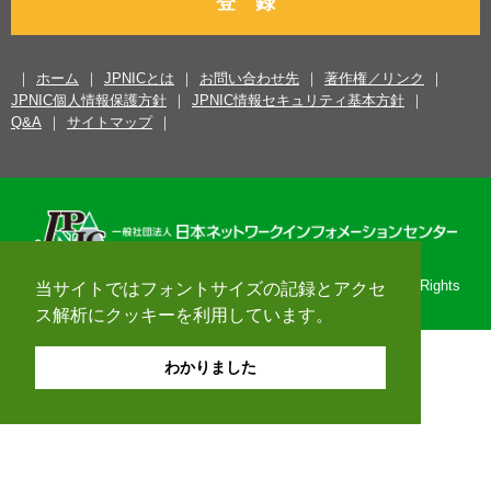
登 録
ホーム
JPNICとは
お問い合わせ先
著作権／リンク
JPNIC個人情報保護方針
JPNIC情報セキュリティ基本方針
Q&A
サイトマップ
Copyright© 1996-2026 Japan Network Information Center. All Rights
当サイトではフォントサイズの記録とアクセ
Reserved.
ス解析にクッキーを利用しています。
わかりました