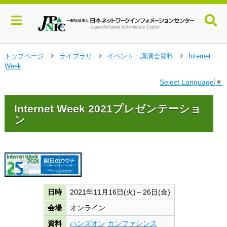
メ
トップページ
ライブラリ
イベント・講演会資料
Internet
>
>
>
イ
Week
ン
Select Language
▼
コ
ン
テ
Internet Week 2021プレゼンテーショ
ン
ン
ツ
へ
ジ
ャ
ン
プ
す
日時
2021年11月16日(火)～26日(金)
る
会場
オンライン
資料
ハンズオン
カンファレンス