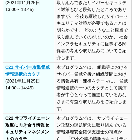
(2021年11月25日
取り組んできたサイバーセキュリテ
13:00～13:45)
ィ対策もひと段落したところであり
ますが、 今後も継続したサイバーセ
キュリティ対策が必要であることは
明らかです。 どのようなこと観点で
取り組んでいくのがよいのか、 社会
インフラセキュリティに従事する関
係者の考えや取り組みについてご紹
介します。
C21 サイバー攻撃脅威
本プログラムでは、 組織等における
情報連携のカタチ
サイバー脅威分析と組織等間におけ
(2021年11月25日
る情報共有・連携をテーマに、 脅威
14:00～14:45)
情報連携の一つのカタチとして講演
者が中心となって推進しているみな
さまに有益な取り組みをご紹介しま
す。
C22 サプライチェーン
本プログラムでは、 サプライチェー
攻撃に向き合う情報セ
ン攻撃の課題解決に取り組んでいる
キュリティマネジメン
情報処理安全確保支援士の視点か
トのカタチ
ら、 「中小企業の情報セキュリティ