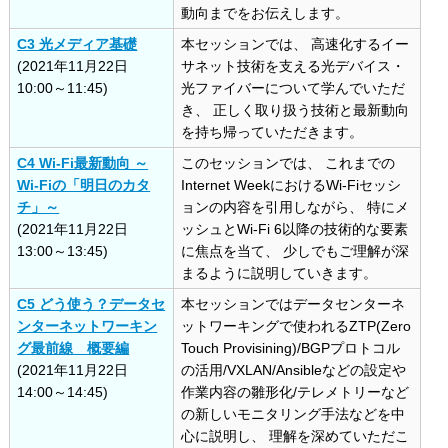
動向までをお伝えします。
C3 光メディア基礎
本セッションでは、 高速化するイー
(2021年11月22日
サネット技術を支える光デバイス・
10:00～11:45)
光ファイバーについて学んでいただ
き、 正しく取り扱う技術と最新動向
を持ち帰っていただきます。
C4 Wi-Fi最新動向 ～
このセッションでは、 これまでの
Wi-Fiの「明日のカタ
Internet WeekにおけるWi-Fiセッシ
チ」～
ョンの内容を引用しながら、 特にメ
(2021年11月22日
ッシュとWi-Fi 6以降の技術的な要素
13:00～13:45)
に焦点を当て、 少しでもご理解が深
まるように説明していきます。
C5 どう使う？データセ
本セッションではデータセンターネ
ンターネットワーキン
ットワーキングで使われるZTP(Zero
グ最前線 概要編
Touch Provisining)/BGPプロトコル
(2021年11月22日
の活用/VXLAN/Ansibleなどの設定や
14:00～14:45)
作業内容の雛形化/テレメトリーなど
の新しいモニタリング手法などを中
心に説明し、 理解を深めていただこ