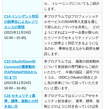
ル、 トレーニングについてもご紹介
します。
C14 インシデント対応
本プログラムではプロフェッショナ
の効率化によるレジリ
ルサービスのSOAR導入支援を通じ
エンスの実現
て得られたノウハウを共有し、 どの
(2021年11月24日
ようにすればユーザー企業が限られ
15:00～15:45)
たリソースでセキュリティインシデ
ントに効率よく対応できるようにな
るのか、 事例を交えながら勘所を解
説します。
C15 OAuth/OpenID
本プログラムでは、 最新の技術動向
Connectの最新動向
について各技術の専門家からご紹介
(FAPI/GNAP/IDAから
いただいて、 今後の認証・認可プロ
VCまで)
トコル、 OIDCとOAuthの現在と少
(2021年11月24日
し先の未来について語っていただき
16:00～16:45)
たいと思います。
C16 セキュリティ基
本プログラムではエンジニアやセキ
準、標準、規制との付
ュリティ担当者が、 基準、標準、規
き合い方
制とどのように付き合っていけば良