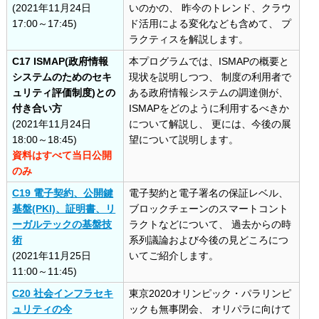
(2021年11月24日
いのかの、 昨今のトレンド、クラウ
17:00～17:45)
ド活用による変化なども含めて、 プ
ラクティスを解説します。
C17 ISMAP(政府情報
本プログラムでは、ISMAPの概要と
システムのためのセキ
現状を説明しつつ、 制度の利用者で
ュリティ評価制度)との
ある政府情報システムの調達側が、
付き合い方
ISMAPをどのように利用するべきか
(2021年11月24日
について解説し、 更には、今後の展
18:00～18:45)
望について説明します。
資料はすべて当日公開
のみ
C19 電子契約、公開鍵
電子契約と電子署名の保証レベル、
基盤(PKI)、証明書、リ
ブロックチェーンのスマートコント
ーガルテックの基盤技
ラクトなどについて、 過去からの時
術
系列議論および今後の見どころにつ
(2021年11月25日
いてご紹介します。
11:00～11:45)
C20 社会インフラセキ
東京2020オリンピック・パラリンピ
ュリティの今
ックも無事閉会、 オリパラに向けて