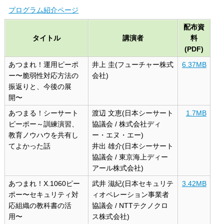
プログラム紹介ページ
配布資
タイトル
講演者
料
(PDF)
あつまれ！運用ピーポ
井上 圭(フューチャー株式
6.37MB
ー〜脆弱性対応方法の
会社)
振返りと、今後の展
開〜
あつまる！シーサート
渡辺 文恵(日本シーサート
1.7MB
ピーポー～訓練演習、
協議会 / 株式会社ディ
教育ノウハウを共有し
ー・エヌ・エー)
てよかった話
井出 雄介(日本シーサート
協議会 / 東京海上ディー
アール株式会社)
あつまれ！X.1060ピー
武井 滋紀(日本セキュリテ
3.42MB
ポー〜セキュリティ対
ィオペレーション事業者
応組織の教科書の活
協議会 / NTTテクノクロ
用〜
ス株式会社)