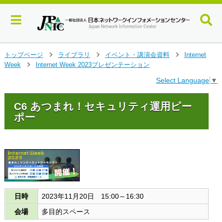
メ
トップページ
ライブラリ
イベント・講演会資料
Internet
>
>
>
イ
Week
Internet Week 2023プレゼンテーション
>
ン
Select Language
▼
コ
ン
テ
C6 あつまれ！セキュリティ運用ピー
ン
ポー
ツ
へ
ジ
ャ
ン
プ
す
る
日時
2023年11月20日 15:00～16:30
会場
多目的スペース