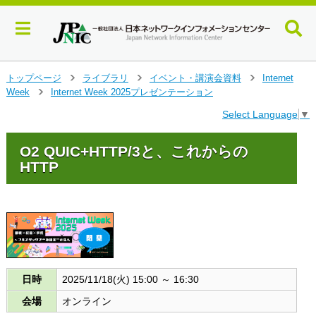
メ
トップページ
ライブラリ
イベント・講演会資料
Internet
>
>
>
イ
Week
Internet Week 2025プレゼンテーション
>
ン
Select Language
▼
コ
ン
テ
O2 QUIC+HTTP/3と、これからの
ン
HTTP
ツ
へ
ジ
ャ
ン
プ
す
る
日時
2025/11/18(火) 15:00 ～ 16:30
会場
オンライン