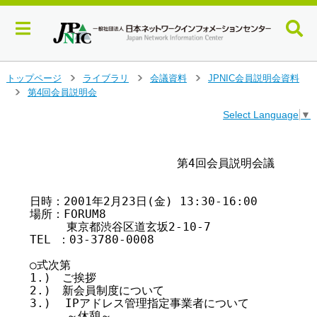
メ
トップページ
ライブラリ
会議資料
JPNIC会員説明会資料
>
>
>
イ
第4回会員説明会
>
ン
Select Language
▼
コ
ン
テ
　　　　　　　　　　　　　第4回会員説明会議事次第

ン
ツ
へ
日時：2001年2月23日(金) 13:30-16:00

ジ
場所：FORUM8

ャ
　　  東京都渋谷区道玄坂2-10-7

ン
TEL ：03-3780-0008

プ
す
○式次第

る
1.)　ご挨拶						　

2.)　新会員制度について

3.)  IPアドレス管理指定事業者について

　　  ～休憩～　						　
