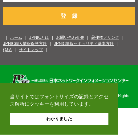
登 録
ホーム
JPNICとは
お問い合わせ先
著作権／リンク
JPNIC個人情報保護方針
JPNIC情報セキュリティ基本方針
Q&A
サイトマップ
Copyright© 1996-2026 Japan Network Information Center. All Rights
当サイトではフォントサイズの記録とアクセ
Reserved.
ス解析にクッキーを利用しています。
わかりました