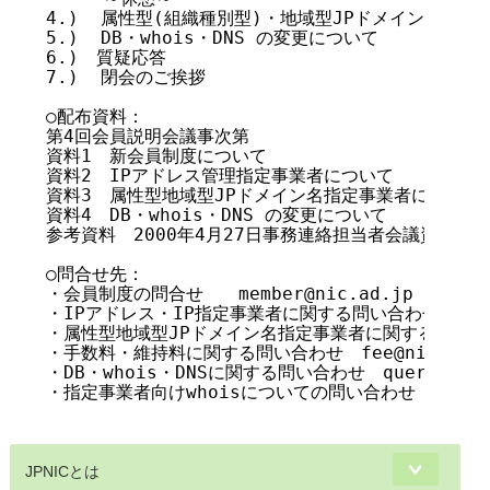
4.)  属性型(組織種別型)・地域型JPドメイン名指定
5.)  DB・whois・DNS の変更について

6.)　質疑応答　　　　　			

7.)  閉会のご挨拶

○配布資料：

第4回会員説明会議事次第　

資料1　新会員制度について

資料2　IPアドレス管理指定事業者について

資料3　属性型地域型JPドメイン名指定事業者について

資料4　DB・whois・DNS の変更について

参考資料　2000年4月27日事務連絡担当者会議資料「
○問合せ先：

・会員制度の問合せ　　member@nic.ad.jp

・IPアドレス・IP指定事業者に関する問い合わせ query@i
・属性型地域型JPドメイン名指定事業者に関する問い合わせ　qu
・手数料・維持料に関する問い合わせ　fee@nic.ad.jp
・DB・whois・DNSに関する問い合わせ　query@db.ni
・指定事業者向けwhoisについての問い合わせ　mem-whoi
JPNICとは