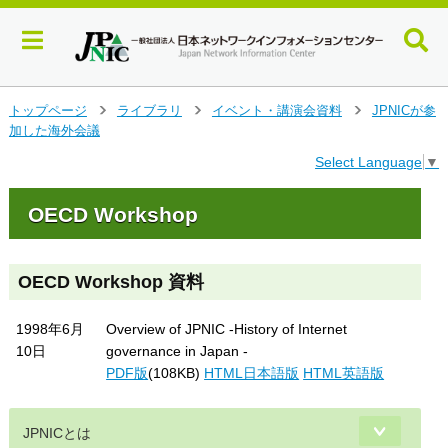
メ
トップページ
ライブラリ
イベント・講演会資料
JPNICが参
>
>
>
イ
加した海外会議
ン
Select Language
▼
コ
ン
テ
OECD Workshop
ン
ツ
へ
OECD Workshop 資料
ジ
ャ
1998年6月
Overview of JPNIC -History of Internet
ン
プ
10日
governance in Japan -
す
PDF版
(108KB)
HTML日本語版
HTML英語版
る
JPNICとは