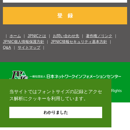
登 録
ホーム
JPNICとは
お問い合わせ先
著作権／リンク
JPNIC個人情報保護方針
JPNIC情報セキュリティ基本方針
Q&A
サイトマップ
Copyright© 1996-2026 Japan Network Information Center. All Rights
当サイトではフォントサイズの記録とアクセ
Reserved.
ス解析にクッキーを利用しています。
わかりました