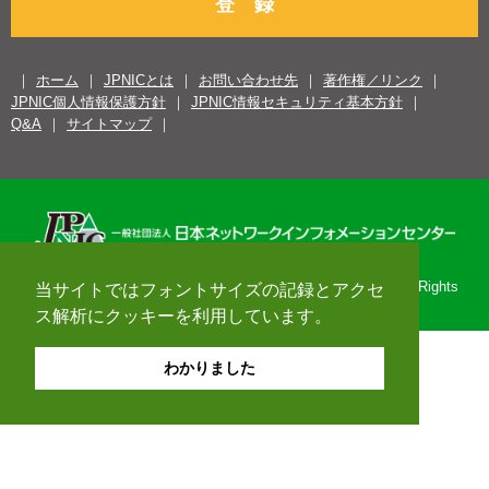
登 録
ホーム
JPNICとは
お問い合わせ先
著作権／リンク
JPNIC個人情報保護方針
JPNIC情報セキュリティ基本方針
Q&A
サイトマップ
Copyright© 1996-2026 Japan Network Information Center. All Rights
当サイトではフォントサイズの記録とアクセ
Reserved.
ス解析にクッキーを利用しています。
わかりました