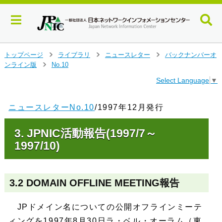
メ
トップページ
ライブラリ
ニュースレター
バックナンバーオ
>
>
>
イ
ンライン版
No.10
>
ン
Select Language
▼
コ
ン
テ
ニュースレターNo.10
/1997年12月発行
ン
ツ
3. JPNIC活動報告(1997/7～
へ
ジ
1997/10)
ャ
ン
プ
3.2 DOMAIN OFFLINE MEETING報告
す
る
JPドメイン名についての公開オフラインミーテ
ィングを1997年8月30日ラ・ベル・オーラム（東