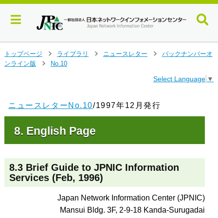
メ
トップページ
ライブラリ
ニュースレター
バックナンバーオ
>
>
>
イ
ンライン版
No.10
>
ン
Select Language
▼
コ
ン
テ
ニュースレターNo.10
/1997年12月発行
ン
ツ
8. English Page
へ
ジ
ャ
ン
8.3 Brief Guide to JPNIC Information
プ
Services (Feb, 1996)
す
る
Japan Network Information Center (JPNIC)
Mansui Bldg. 3F, 2-9-18 Kanda-Surugadai