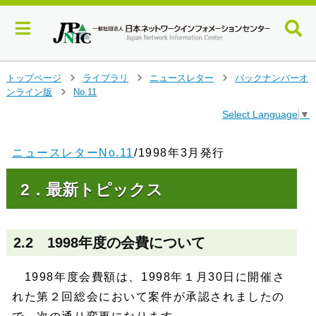
メ
トップページ
ライブラリ
ニュースレター
バックナンバーオ
>
>
>
イ
ンライン版
No.11
>
ン
Select Language
▼
コ
ン
テ
ニュースレターNo.11
/1998年3月発行
ン
ツ
2．最新トピックス
へ
ジ
ャ
ン
2.2 1998年度の会費について
プ
す
る
1998年度会費額は、1998年１月30日に開催さ
れた第２回総会において案件が承認されましたの