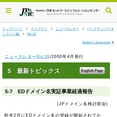
メ
トップページ
ライブラリ
ニュースレター
バックナンバーオ
>
>
>
イ
ンライン版
No.16
>
ン
Select Language
▼
コ
ン
テ
ニュースレターNo.16
/2000年4月発行
ン
ツ
5 最新トピックス
へ
English Page
ジ
ャ
ン
5-7 EDドメイン名実証事業経過報告
プ
す
る
(JPドメイン名検討部会)
昨年2月にEDドメイン名の登録が開始されてか