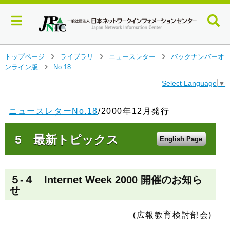
メ
トップページ
ライブラリ
ニュースレター
バックナンバーオ
>
>
>
イ
ンライン版
No.18
>
ン
Select Language
▼
コ
ン
テ
ニュースレターNo.18
/2000年12月発行
ン
ツ
5 最新トピックス
へ
English Page
ジ
ャ
ン
５-４ Internet Week 2000 開催のお知ら
プ
せ
す
る
(広報教育検討部会)