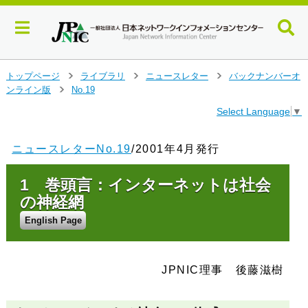
メ
トップページ
ライブラリ
ニュースレター
バックナンバーオ
>
>
>
イ
ンライン版
No.19
>
ン
Select Language
▼
コ
ン
テ
ニュースレターNo.19
/2001年4月発行
ン
ツ
1 巻頭言：インターネットは社会
へ
ジ
の神経網
ャ
English Page
ン
プ
す
る
JPNIC理事 後藤滋樹