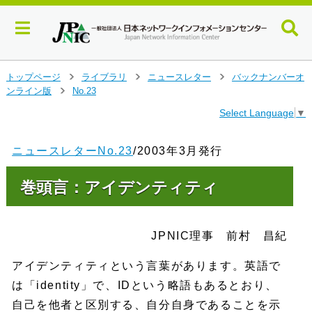
メ
トップページ
ライブラリ
ニュースレター
バックナンバーオ
>
>
>
イ
ンライン版
No.23
>
ン
Select Language
▼
コ
ン
テ
ニュースレターNo.23
/2003年3月発行
ン
ツ
巻頭言：アイデンティティ
へ
ジ
ャ
ン
JPNIC理事 前村 昌紀
プ
す
アイデンティティという言葉があります。英語で
る
は「identity」で、IDという略語もあるとおり、
自己を他者と区別する、自分自身であることを示