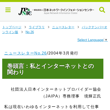
メ
トップページ
ライブラリ
ニュースレター
バックナンバーオ
>
>
>
イ
ンライン版
No.26
>
ン
Select Language
▼
コ
ン
テ
ニュースレターNo.26
/2004年3月発行
ン
ツ
巻頭言：私とインターネットとの
へ
ジ
関わり
ャ
ン
プ
社団法人日本インターネットプロバイダー協会
す
る
（JAIPA）専務理事 境輝正氏
私は現在いわゆるインターネットを利用して仕事