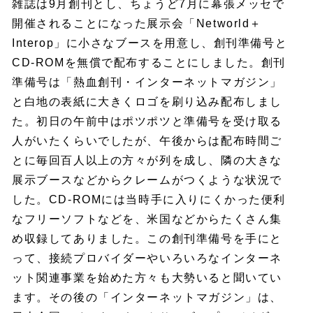
雑誌は9月創刊とし、ちょうど7月に幕張メッセで
開催されることになった展示会「Networld＋
Interop」に小さなブースを用意し、創刊準備号と
CD-ROMを無償で配布することにしました。創刊
準備号は「熱血創刊・インターネットマガジン」
と白地の表紙に大きくロゴを刷り込み配布しまし
た。初日の午前中はポツポツと準備号を受け取る
人がいたくらいでしたが、午後からは配布時間ご
とに毎回百人以上の方々が列を成し、隣の大きな
展示ブースなどからクレームがつくような状況で
した。CD-ROMには当時手に入りにくかった便利
なフリーソフトなどを、米国などからたくさん集
め収録してありました。この創刊準備号を手にと
って、接続プロバイダーやいろいろなインターネ
ット関連事業を始めた方々も大勢いると聞いてい
ます。その後の「インターネットマガジン」は、