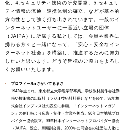
化、4.セキュリティ技術の研究開発、5.セキュリ
ティ情報の流通・連携体制の確立、などが基本的
方向性として強く打ち出されています。一般のイ
ンターネットユーザーに一番近い立場の団体
（JAIPA）に所属する私としては、会員や業界に
携わる方々と一緒になって、「安心・安全なイン
ターネット社会」を構築し、推進するために努力
したいと思います。どうぞ皆様のご協力をよろし
くお願いいたします。
プロフィール
●
さかいてるまさ
1942年生まれ。東京都立大学理学部卒業。学校教材製作会社勤
務や技術書の出版社（ラジオ技術社社長）などを経て、92年株
式会社インプレス社の設立に参画。「インターネットマガジ
ン」の創刊時より広告・制作・営業を担当。98年日本地域プロ
バイダー協会設立。99年日本インターネットプロバイダー協会
（JAIPA）設立、筆頭副会長。2000年に同協会の社団法人化に