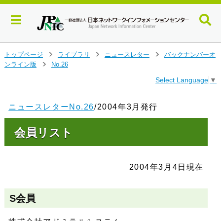
メ
トップページ
ライブラリ
ニュースレター
バックナンバーオ
>
>
>
イ
ンライン版
No.26
>
ン
Select Language
▼
コ
ン
テ
ニュースレターNo.26
/2004年3月発行
ン
ツ
会員リスト
へ
ジ
ャ
ン
2004年3月4日現在
プ
す
る
S会員