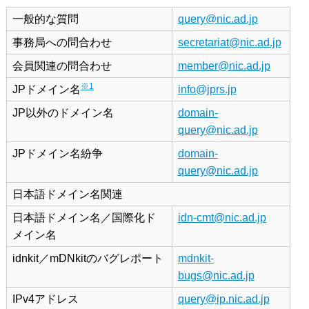
一般的な質問
query@nic.ad.jp
事務局への問合わせ
secretariat@nic.ad.jp
会員関連の問合わせ
member@nic.ad.jp
※1
JPドメイン名
info@jprs.jp
JP以外のドメイン名
domain-
query@nic.ad.jp
JPドメイン名紛争
domain-
query@nic.ad.jp
日本語ドメイン名関連
日本語ドメイン名／国際化ド
idn-cmt@nic.ad.jp
メイン名
idnkit／mDNkitのバグレポート
mdnkit-
bugs@nic.ad.jp
IPv4アドレス
query@ip.nic.ad.jp