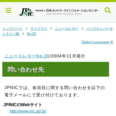
メ
トップページ
ライブラリ
ニュースレター
バックナンバーオ
>
>
>
イ
ンライン版
No.28
>
ン
Select Language
▼
コ
ン
テ
ニュースレターNo.28
/2004年11月発行
ン
ツ
問い合わせ先
へ
ジ
ャ
ン
JPNICでは、各項目に関する問い合わせを以下の
プ
電子メールにて受け付けております。
す
る
JPINICのWebサイト
http://www.nic.ad.jp/