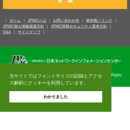
登 録
ホーム
JPNICとは
お問い合わせ先
著作権／リンク
JPNIC個人情報保護方針
JPNIC情報セキュリティ基本方針
Q&A
サイトマップ
Copyright© 1996-2026 Japan Network Information Center. All Rights
当サイトではフォントサイズの記録とアクセ
Reserved.
ス解析にクッキーを利用しています。
わかりました