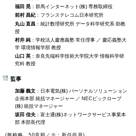
福田 晃
：群馬インターネット(株) 専務取締役
前村 昌紀
：フランステレコム日本研究所
丸山 直昌
：統計数理研究所 データ科学研究系 助教
授
村井 純
：学校法人慶應義塾 常任理事 ／ 慶応義塾大
学 環境情報学部 教授
山口 英
：奈良先端科学技術大学院大学 情報科学研
究科 教授
監事
加藤 義文
：日本電気(株) パーソナルソリューション
企画本部 統括マネージャー ／ NECビックローブ
(株) 統括マネージャー
坂田 信夫
：富士通(株)ネットワークサービス事業本
部 本部長代理
(敬称略、50音順／※：新任役員)