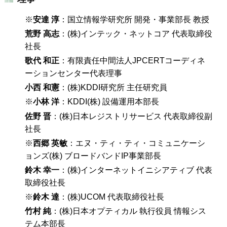
※
安達 淳
：国立情報学研究所 開発・事業部長 教授
荒野 高志
：(株)インテック・ネットコア 代表取締役
社長
歌代 和正
：有限責任中間法人JPCERTコーディネ
ーションセンター代表理事
小西 和憲
：(株)KDDI研究所 主任研究員
※
小林 洋
：KDDI(株) 設備運用本部長
佐野 晋
：(株)日本レジストリサービス 代表取締役副
社長
※
西郷 英敏
：エヌ・ティ・ティ・コミュニケーシ
ョンズ(株) ブロードバンドIP事業部長
鈴木 幸一
：(株)インターネットイニシアティブ 代表
取締役社長
※
鈴木 達
：(株)UCOM 代表取締役社長
竹村 純
：(株)日本オプティカル 執行役員 情報シス
テム本部長