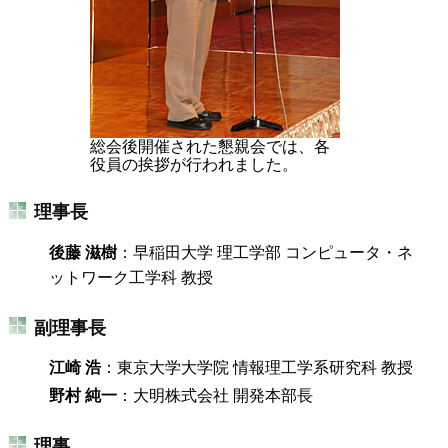
総会後開催された懇親会では、各
役員の挨拶が行われました。
理事長
後藤 滋樹
：早稲田大学 理工学部 コンピュータ・ネ
ットワーク工学科 教授
副理事長
江崎 浩
：東京大学大学院 情報理工学系研究科 教授
野村 純一
：大明株式会社 開発本部長
理事