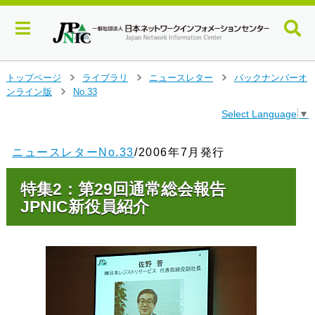
メ
トップページ
ライブラリ
ニュースレター
バックナンバーオ
>
>
>
イ
ンライン版
No.33
>
ン
Select Language
▼
コ
ン
テ
ニュースレターNo.33
/2006年7月発行
ン
ツ
特集2：第29回通常総会報告
へ
ジ
JPNIC新役員紹介
ャ
ン
プ
す
る