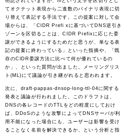
明記されていますが、mという文字を区切りとし
てオクテット表現から二進数のバイナリ表現に切
り替えて表記する手法です。この提案に対して会
場からは、「CIDR Prefi xに基づいてDNS逆引き
ゾーンを区切ることは、CIDR Prefixに応じた委
譲ができるようにするためだと思うが、単なる表
記の提案に終わっている」といった指摘や、「既
存のCIDR委譲方法に比べて何が優れているの
か」、といった質問が出ました。メーリングリス
ト(ML)にて議論が引き継がれると思われます。
次に、draft-pappas-dnsop-long-ttl-04に関する
発表と議論が行われました。このドラフトは、
DNSの各レコードのTTLをどの程度にしておけ
ば、DDoSのような攻撃によってDNSサーバが利
用不能になった場合にも、ユーザーは影響を受け
ることなく名前を解決できるか、という分析と指