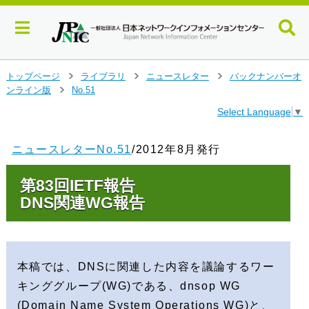
メ
トップページ
ライブラリ
ニュースレター
バックナンバーオ
>
>
>
イ
ンライン版
No.51
>
ン
Select Language
▼
コ
ン
テ
ニュースレターNo.51
/2012年8月発行
ン
ツ
第83回IETF報告
へ
ジ
DNS関連WG報告
ャ
ン
プ
す
本稿では、DNSに関連した内容を議論するワー
る
キンググループ(WG)である、dnsop WG
(Domain Name System Operations WG)と、