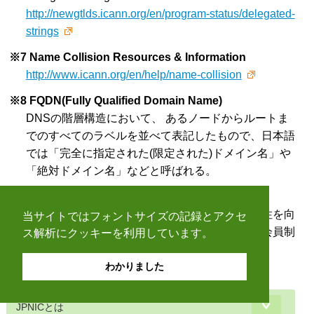
http://newgtlds.icann.org/en/program-status/delegated-
strings
※7 Name Collision Resources & Information
http://www.icann.org/en/help/name-collision
※8 FQDN(Fully Qualified Domain Name)
DNSの階層構造において、 あるノードからルートま
でのすべてのラベルを並べて表記したもので、日本語
では「完全に指定された(限定された)ドメイン名」や
「絶対ドメイン名」などと呼ばれる。
※9 CA/Browser Forum
電子証明書を使った通信の安全性や、その利便性を向
当サイトではフォントサイズの記録とアクセ
上させるためのガイドラインを策定している、会員制
ス解析にクッキーを利用しています。
の任意団体。
https://cabforum.org
わかりました
JPNICとは