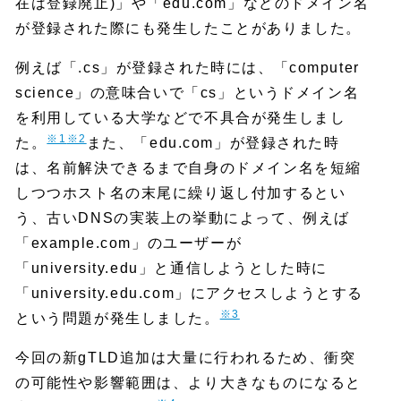
在は登録廃止)」や「edu.com」などのドメイン名
が登録された際にも発生したことがありました。
例えば「.cs」が登録された時には、「computer
science」の意味合いで「cs」というドメイン名
を利用している大学などで不具合が発生しまし
※1
※2
た。
また、「edu.com」が登録された時
は、名前解決できるまで自身のドメイン名を短縮
しつつホスト名の末尾に繰り返し付加するとい
う、古いDNSの実装上の挙動によって、例えば
「example.com」のユーザーが
「university.edu」と通信しようとした時に
「university.edu.com」にアクセスしようとする
※3
という問題が発生しました。
今回の新gTLD追加は大量に行われるため、衝突
の可能性や影響範囲は、より大きなものになると