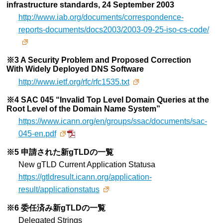
infrastructure standards, 24 September 2003
http://www.iab.org/documents/correspondence-
reports-documents/docs2003/2003-09-25-iso-cs-code/
※3 A Security Problem and Proposed Correction
With Widely Deployed DNS Software
http://www.ietf.org/rfc/rfc1535.txt
※4 SAC 045 “Invalid Top Level Domain Queries at the
Root Level of the Domain Name System”
https://www.icann.org/en/groups/ssac/documents/sac-
045-en.pdf
※5 申請された新gTLDの一覧
New gTLD Current Application Statusa
https://gtldresult.icann.org/application-
result/applicationstatus
※6 委任済み新gTLDの一覧
Delegated Strings