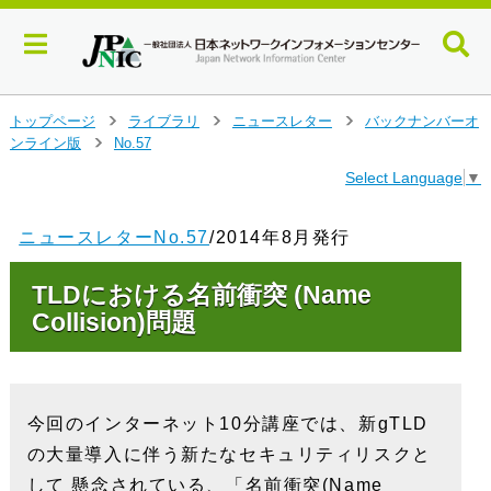
メ
トップページ
ライブラリ
ニュースレター
バックナンバーオ
>
>
>
イ
ンライン版
No.57
>
ン
Select Language
▼
コ
ン
テ
ニュースレターNo.57
/2014年8月発行
ン
ツ
TLDにおける名前衝突 (Name
へ
ジ
Collision)問題
ャ
ン
プ
す
今回のインターネット10分講座では、新gTLD
る
の大量導入に伴う新たなセキュリティリスクと
して 懸念されている、「名前衝突(Name