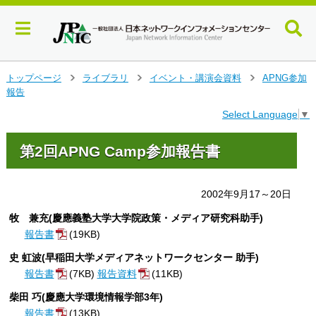
メ
トップページ
ライブラリ
イベント・講演会資料
APNG参加
>
>
>
イ
報告
ン
Select Language
▼
コ
ン
テ
第2回APNG Camp参加報告書
ン
ツ
へ
2002年9月17～20日
ジ
牧 兼充(慶應義塾大学大学院政策・メディア研究科助手)
ャ
ン
報告書
(19KB)
プ
史 虹波(早稲田大学メディアネットワークセンター 助手)
す
報告書
(7KB)
報告資料
(11KB)
る
柴田 巧(慶應大学環境情報学部3年)
報告書
(13KB)