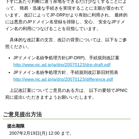
下すにあたり判断に迷う余地をできるだけ少なくすることによ
って、 簡易・迅速な手続きを実現することに主眼が置かれて
います。 改訂によってJP-DRPがより有効に利用され、 最終的
には悪意のJPドメイン名登録を排除し、安心、 安全なJPドメ
イン名の利用につなげることを目指しています。
具体的な改訂案の文言、改訂の背景については、以下をご参
照ください。
JPドメイン名紛争処理方針(JP-DRP)、手続規則改訂案
http://www.nic.ad.jp/ja/drp/20070123/drp-draft.pdf
JPドメイン名紛争処理方針、手続規則改訂新旧対照表
http://www.nic.ad.jp/ja/drp/20070123/difference.pdf
上記改訂案についてご意見のある方は、 以下の要領でJPNIC
宛に提出いただきますようお願いいたします。
ご意見提出方法
提出期限
2007年2月19日(月) 12:00 まで。