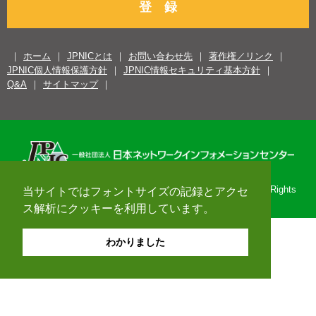
登 録
ホーム
JPNICとは
お問い合わせ先
著作権／リンク
JPNIC個人情報保護方針
JPNIC情報セキュリティ基本方針
Q&A
サイトマップ
Copyright© 1996-2026 Japan Network Information Center. All Rights
当サイトではフォントサイズの記録とアクセ
Reserved.
ス解析にクッキーを利用しています。
わかりました