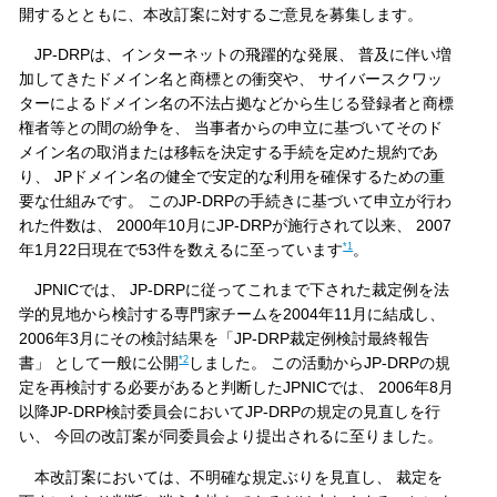
開するとともに、本改訂案に対するご意見を募集します。
JP-DRPは、インターネットの飛躍的な発展、 普及に伴い増
加してきたドメイン名と商標との衝突や、 サイバースクワッ
ターによるドメイン名の不法占拠などから生じる登録者と商標
権者等との間の紛争を、 当事者からの申立に基づいてそのド
メイン名の取消または移転を決定する手続を定めた規約であ
り、 JPドメイン名の健全で安定的な利用を確保するための重
要な仕組みです。 このJP-DRPの手続きに基づいて申立が行わ
れた件数は、 2000年10月にJP-DRPが施行されて以来、 2007
*1
年1月22日現在で53件を数えるに至っています
。
JPNICでは、 JP-DRPに従ってこれまで下された裁定例を法
学的見地から検討する専門家チームを2004年11月に結成し、
2006年3月にその検討結果を「JP-DRP裁定例検討最終報告
*2
書」 として一般に公開
しました。 この活動からJP-DRPの規
定を再検討する必要があると判断したJPNICでは、 2006年8月
以降JP-DRP検討委員会においてJP-DRPの規定の見直しを行
い、 今回の改訂案が同委員会より提出されるに至りました。
本改訂案においては、不明確な規定ぶりを見直し、 裁定を