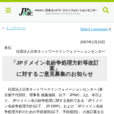
メ
トップページ
Select Language
▼
イ
ン
2007年1月23日
コ
各位
ン
社団法人日本ネットワークインフォメーションセンター
テ
ン
「JPドメイン名紛争処理方針等改訂
ツ
案」
へ
に対するご意見募集のお知らせ
ジ
ャ
ン
プ
社団法人日本ネットワークインフォメーションセンター (東
す
京都千代田区、理事長 後藤滋樹、以下「JPNIC」)は、本日よ
る
り、 JPドメイン名の紛争処理に関する規約である「JPドメイ
ン名紛争処理方針(以下、 JP-DRP)」および「JPドメイン名紛
争処理方針のための手続規則(以下、手続規則)」 の改訂案を公