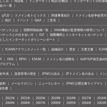
しくみ
用語集
インターネット用語1分解説
インターネット10分講
史の一幕
gTLD
ドメイン名トピックス
関連事業紹介
ドメイン名紛争処理方針
統計
イベント
Q&A
ご意見
バナンスとは
国際関係組織一覧
IANA機能の監督権限の移管について
バナンスとの付き合い方
IGF
国際機関とインターネットガバナンス
としたインターネットポリシーレポート
ICANNアナウンスメント一覧
組織紹介
歴史
主要文書
ICA
R
DNS
RPKI
ENUM
ドメイン名の国際化
VoIP/SIP相互
プログラム
史年表
資源管理の歴史
JPNICの歩み
JPドメイン名の歩み
イン
資料
メールマガジン
ニュースレター
JPNIC公開文書ライブラリ
報告書
2022年
2021年
2020年
2019年
2018年
2017年
2016年
2009年
2008年
2007年
2006年
2005年
2004年
2003年