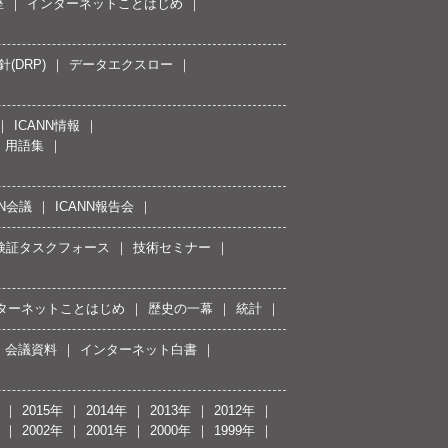
座
インターネットことはじめ
(DRP)
データエクスロー
ICANN情報
用語集
NN会議
ICANN報告会
接続検証タスクフォース
技術セミナー
ターネットことはじめ
歴史の一幕
統計
会議資料
インターネット白書
2015年
2014年
2013年
2012年
2002年
2001年
2000年
1999年