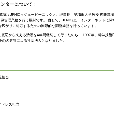
センターについて：
称：JPNIC＜ジェーピーニック＞、理事長：早稲田大学教授 後藤滋樹
録管理業務を行う機関です。 併せて、JPNICは、 インターネットに関
な広がりに対応するための国際的な調整業務を行っています。
を底辺から支える活動を4年間継続して行ったのち、 1997年、科学技術
総務省)の共管による社団法人となりました。
報担当
アドレス担当