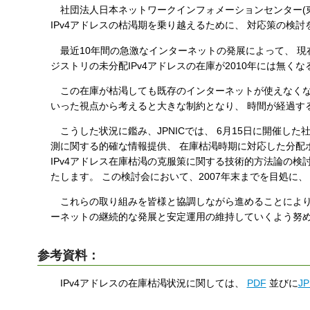
社団法人日本ネットワークインフォメーションセンター(東京
す
IPv4アドレスの枯渇期を乗り越えるために、 対応策の検
る
最近10年間の急激なインターネットの発展によって、 現在
ジストリの未分配IPv4アドレスの在庫が2010年には無く
この在庫が枯渇しても既存のインターネットが使えなくなる
いった視点から考えると大きな制約となり、 時間が経過す
こうした状況に鑑み、JPNICでは、 6月15日に開催した
測に関する的確な情報提供、 在庫枯渇時期に対応した分配ポ
IPv4アドレス在庫枯渇の克服策に関する技術的方法論の検
たします。 この検討会において、2007年末までを目処に
これらの取り組みを皆様と協調しながら進めることにより、 
ーネットの継続的な発展と安定運用の維持していくよう努
参考資料：
IPv4アドレスの在庫枯渇状況に関しては、
PDF
並びに
J