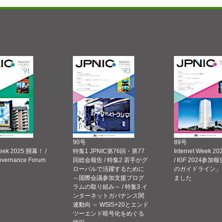
90号
89号
Week 2025 開幕！ /
特集1 JPNIC第76回・第77
Internet Week
Governance Forum
回総会報告 / 特集2 若手がグ
/ IGF 2024参加報
ローバルで活躍するために
のガイドライン」
～国際会議参加支援プログ
ました
ラムの取り組み～ / 特集3 イ
ンターネットガバナンス関
連動向 ～ WSIS+20とエンド
ツーエンド暗号化をめぐる