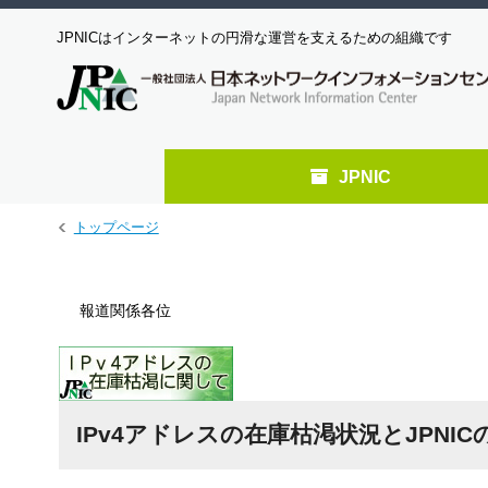
JPNICはインターネットの円滑な運営を支えるための組織です
JPNIC
メ
トップページ
イ
ン
コ
報道関係各位
ン
テ
ン
ツ
へ
ジ
IPv4アドレスの在庫枯渇状況とJPNI
ャ
ン
プ