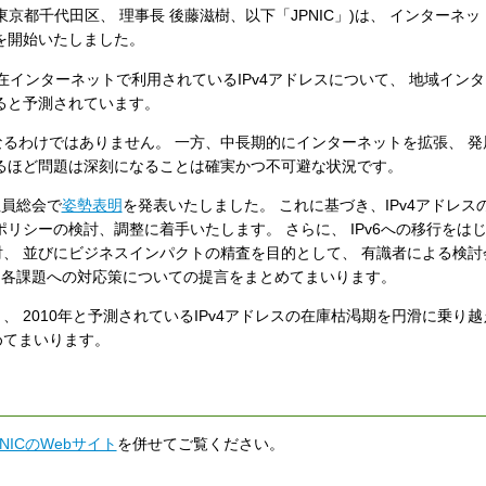
都千代田区、 理事長 後藤滋樹、以下「JPNIC」)は、 インターネ
討を開始いたしました。
インターネットで利用されているIPv4アドレスについて、 地域イン
なると予測されています。
わけではありません。 一方、中長期的にインターネットを拡張、 発
るほど問題は深刻になることは確実かつ不可避な状況です。
社員総会で
姿勢表明
を発表いたしました。 これに基づき、IPv4アドレス
リシーの検討、調整に着手いたします。 さらに、 IPv6への移行をは
討、 並びにビジネスインパクトの精査を目的として、 有識者による検
、 各課題への対応策についての提言をまとめてまいります。
2010年と予測されているIPv4アドレスの在庫枯渇期を円滑に乗り越
めてまいります。
PNICのWebサイト
を併せてご覧ください。