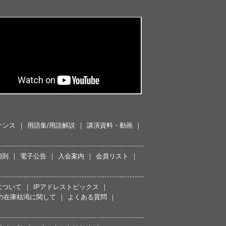
ナンス
用語集/用語解説
講演資料・動画
細則
電子公告
入会案内
会員リスト
について
IPアドレストピックス
スの在庫枯渇に関して
よくある質問