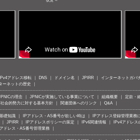
状況 ～
IPv4アドレス移転
DNS
ドメイン名
JPIRR
インターネットガバ
ターネットの歴史
JPNICの理念
JPNICが実施している事業について
組織概要
定款・
反社会的勢力に対する基本方針
関連団体へのリンク
Q&A
の基礎知識
IPアドレス・AS番号が欲しい時は
IPアドレス登録管理業務
JPIRR
IPアドレスポリシーの策定
IPv6関連情報
IPv4アドレ
Pアドレス・AS番号管理業務