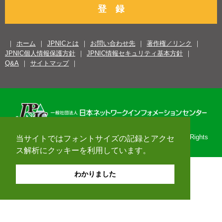
登 録
ホーム
JPNICとは
お問い合わせ先
著作権／リンク
JPNIC個人情報保護方針
JPNIC情報セキュリティ基本方針
Q&A
サイトマップ
Copyright© 1996-2026 Japan Network Information Center. All Rights
当サイトではフォントサイズの記録とアクセ
Reserved.
ス解析にクッキーを利用しています。
わかりました