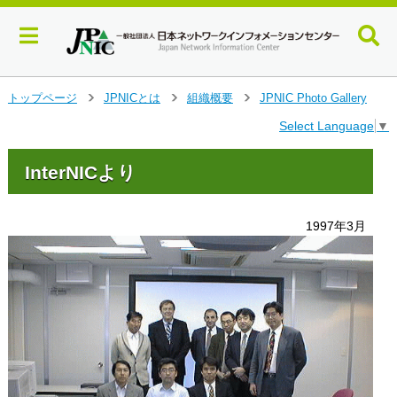
メ
トップページ
JPNICとは
組織概要
JPNIC Photo Gallery
>
>
>
イ
Select Language
▼
ン
コ
ン
InterNICより
テ
ン
ツ
1997年3月
へ
ジ
ャ
ン
プ
す
る